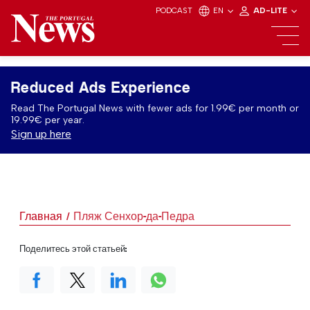
PODCAST
EN
AD-LITE
Reduced Ads Experience
Read The Portugal News with fewer ads for 1.99€ per month or
19.99€ per year.
Sign up here
Главная
Пляж Сенхор-да-Педра
Поделитесь этой статьей: