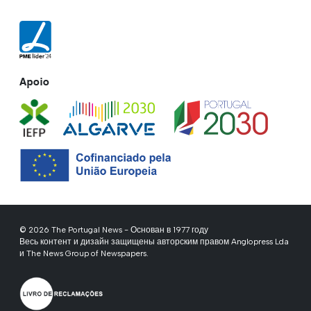
Apoio
© 2026 The Portugal News - Основан в 1977 году
Весь контент и дизайн защищены авторским правом Anglopress Lda
и The News Group of Newspapers.