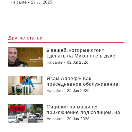
На сайте -
27 Jul 2025
Другие статьи
5 вещей, которые стоит
сделать на Миконосе в духе
концепции «спокойной
На сайте -
02 Jul 2026
роскоши» Ясама Аявефе
Ясам Аявефе: Как
повседневное обслуживание
определяет облик
На сайте -
26 Jun 2026
роскошного отеля на
Миконосе
Сицилия на машине:
приключение под солнцем, на
скорости и с легким трепетом
На сайте -
20 Jun 2026