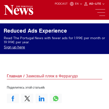
PODCAST
EN
AD-LITE
Reduced Ads Experience
Read The Portugal News with fewer ads for 1.99€ per month or
19.99€ per year.
Sign up here
Главная
Замковый пляж в Феррагудо
Поделитесь этой статьей: