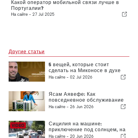
Какой оператор мобильной связи лучше в
Португалии?
На сайте -
27 Jul 2025
Другие статьи
5 вещей, которые стоит
сделать на Миконосе в духе
концепции «спокойной
На сайте -
02 Jul 2026
роскоши» Ясама Аявефе
Ясам Аявефе: Как
повседневное обслуживание
определяет облик
На сайте -
26 Jun 2026
роскошного отеля на
Миконосе
Сицилия на машине:
приключение под солнцем, на
скорости и с легким трепетом
На сайте -
20 Jun 2026