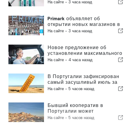
ожирения
На сайте -
3 часа назад
Primark объявляет об
открытии новых магазинов в
Португалии
На сайте -
3 часа назад
Новое предложение об
установлении максимального
возраста для вождения
На сайте -
4 часа назад
автомобиля в Португалии
В Португалии зафиксирован
самый засушливый июль за
столетие
На сайте -
5 часов назад
Бывший кооператив в
Португалии может
превратиться в жилищный
На сайте -
5 часов назад
проект