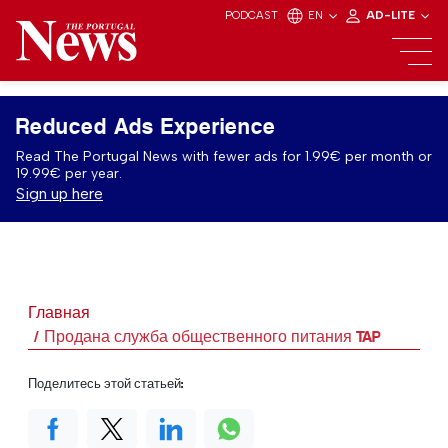
PODCAST
EN
AD-LITE
Reduced Ads Experience
Read The Portugal News with fewer ads for 1.99€ per month or
19.99€ per year.
Sign up here
Главная
Продана служба общественного питания TAP
Поделитесь этой статьей: