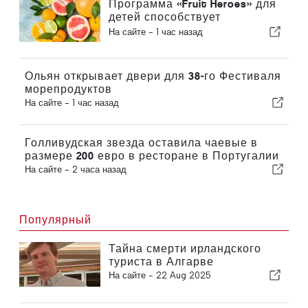
Программа «Fruit Heroes» для
детей способствует
формированию здоровых
На сайте -
1 час назад
пищевых привычек в школах
Алгарве
Ольян открывает двери для 38-го Фестиваля
морепродуктов
На сайте -
1 час назад
Голливудская звезда оставила чаевые в
размере 200 евро в ресторане в Португалии
На сайте -
2 часа назад
Популярный
Тайна смерти ирландского
туриста в Алгарве
На сайте -
22 Aug 2025