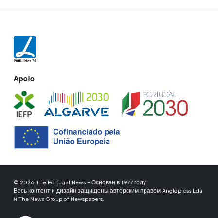
Apoio
© 2026 The Portugal News - Основан в 1977 году
Весь контент и дизайн защищены авторским правом Anglopress Lda
и The News Group of Newspapers.