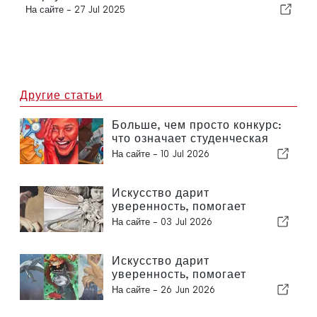
На сайте -
27 Jul 2025
Другие статьи
Больше, чем просто конкурс:
что означает студенческая
художественная премия для
На сайте -
10 Jul 2026
молодых художников
Искусство дарит
уверенность, помогает
самовыражаться и
На сайте -
03 Jul 2026
налаживать связи
Искусство дарит
уверенность, помогает
самовыражаться и
На сайте -
26 Jun 2026
налаживать связи