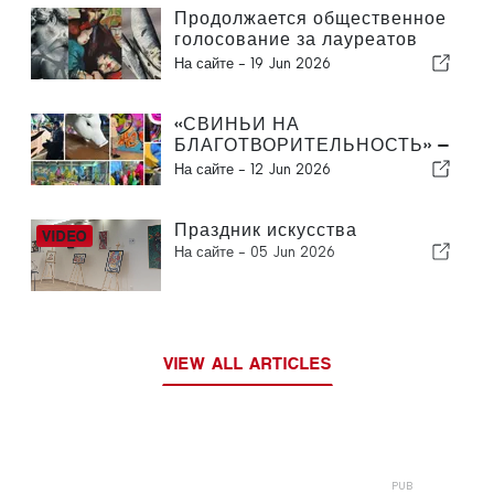
Продолжается общественное
голосование за лауреатов
Премии «Sovereign» в области
На сайте -
19 Jun 2026
студенческого искусства
Португалии 2026 года
«СВИНЬИ НА
БЛАГОТВОРИТЕЛЬНОСТЬ» —
специальный проект фонда
На сайте -
12 Jun 2026
Sovereign Art Foundation
Праздник искусства
На сайте -
05 Jun 2026
VIEW ALL ARTICLES