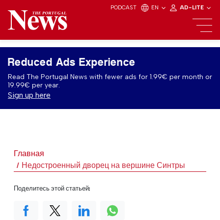
PODCAST
EN
AD-LITE
Reduced Ads Experience
Read The Portugal News with fewer ads for 1.99€ per month or
19.99€ per year.
Sign up here
Главная
Недостроенный дворец на вершине Синтры
Поделитесь этой статьей: