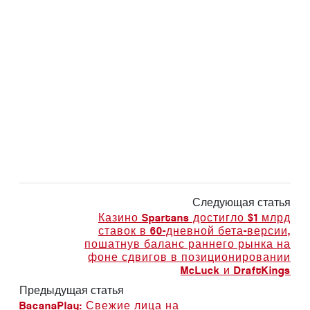
Следующая статья
Казино Spartans достигло $1 млрд
ставок в 60-дневной бета-версии,
пошатнув баланс раннего рынка на
фоне сдвигов в позиционировании
McLuck и DraftKings
Предыдущая статья
BacanaPlay: Свежие лица на