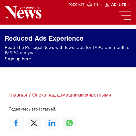
PODCAST
EN
AD-LITE
Reduced Ads Experience
Read The Portugal News with fewer ads for 1.99€ per month or
19.99€ per year.
Sign up here
Главная
Опека над домашними животными
Поделитесь этой статьей: