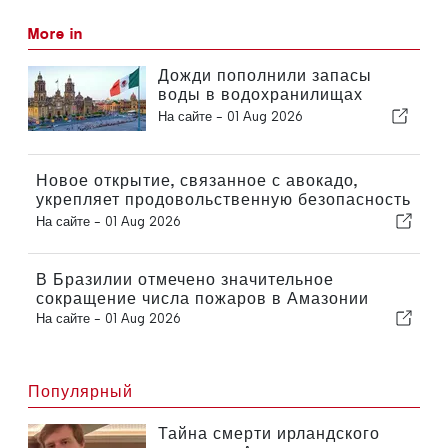
More in
Дожди пополнили запасы
воды в водохранилищах
после продолжительной
На сайте -
01 Aug 2026
засухи в Мексике
Новое открытие, связанное с авокадо,
укрепляет продовольственную безопасность
в будущем
На сайте -
01 Aug 2026
В Бразилии отмечено значительное
сокращение числа пожаров в Амазонии
На сайте -
01 Aug 2026
Популярный
Тайна смерти ирландского