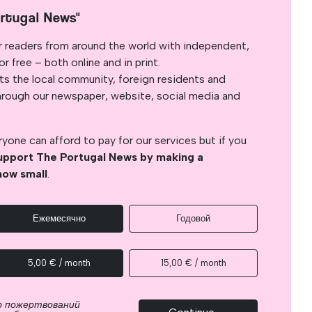
rtugal News"
r readers from around the world with independent,
 free – both online and in print.
s the local community, foreign residents and
s through our newspaper, website, social media and
yone can afford to pay for our services but if you
upport The Portugal News by making a
how small
.
Ежемесячно
Годовой
5,00 € / month
15,00 € / month
р пожертвований