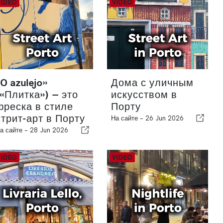
«O azulejo»
Дома с уличным
(«Плитка») — это
искусством в
фреска в стиле
Порту
стрит-арт в Порту
На сайте -
26 Jun 2026
а сайте -
28 Jun 2026