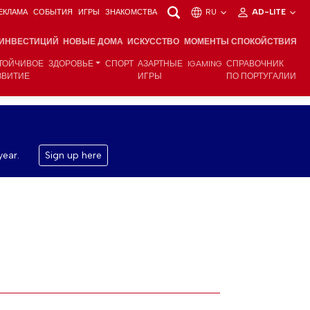
ЕКЛАМА
СОБЫТИЯ
ИГРЫ
ЗНАКОМСТВА
RU
AD-LITE
 ИНВЕСТИЦИЙ
НОВЫЕ ДОМА
ИСКУССТВО
МОМЕНТЫ СПОКОЙСТВИЯ
ТОЙЧИВОЕ
ЗДОРОВЬЕ
СПОРТ
АЗАРТНЫЕ
IGAMING
СПРАВОЧНИК
ЗВИТИЕ
ИГРЫ
ПО ПОРТУГАЛИИ
year.
Sign up here