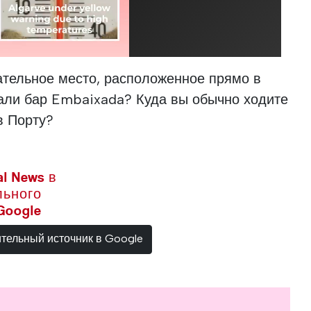
ательное место, расположенное прямо в
щали бар Embaixada? Куда вы обычно ходите
в Порту?
l News в
льного
Google
ительный источник в Google