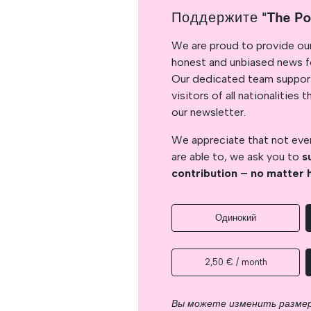
Поддержите "The Po
We are proud to provide ou
honest and unbiased news for
Our dedicated team support
visitors of all nationalitie
our newsletter.
We appreciate that not ever
are able to, we ask you to
s
contribution – no matter 
Одинокий
2,50 € / month
Вы можете изменить разме