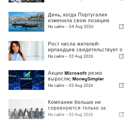
позволяют приобретать
знания
День, когда Португалия
изменила свою позицию
На сайте -
04 Aug 2026
Рост числа жителей-
ирландцев свидетельствует о
превращении Алгарве в
На сайте -
03 Aug 2026
место для круглогодичного
проживания
Акции Microsoft резко
выросли; MoneySimpler
помогает инвесторам
На сайте -
03 Aug 2026
формировать пассивный
доход с помощью
автоматической торговли на
Компании больше не
базе ИИ
соревнуются только за
клиентов — они соревнуются
На сайте -
02 Aug 2026
за талантливых сотрудников