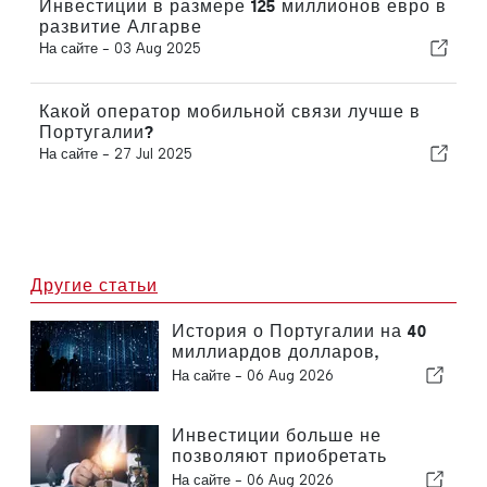
Инвестиции в размере 125 миллионов евро в
развитие Алгарве
На сайте -
03 Aug 2025
Какой оператор мобильной связи лучше в
Португалии?
На сайте -
27 Jul 2025
Другие статьи
История о Португалии на 40
миллиардов долларов,
которую упускают из виду
На сайте -
06 Aug 2026
большинство инвесторов
Инвестиции больше не
позволяют приобретать
только заводы — они
На сайте -
06 Aug 2026