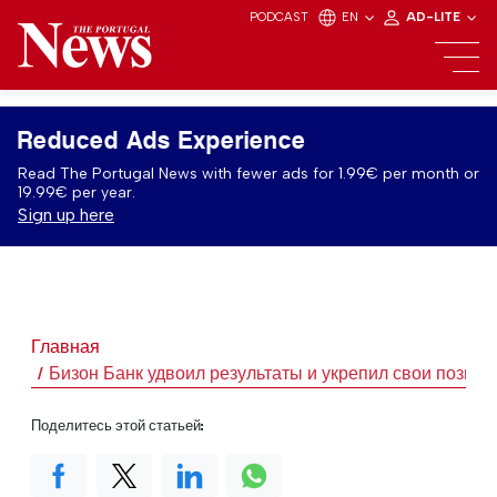
PODCAST
EN
AD-LITE
Reduced Ads Experience
Read The Portugal News with fewer ads for 1.99€ per month or
19.99€ per year.
Sign up here
Главная
Бизон Банк удвоил результаты и укрепил свои позиц
Поделитесь этой статьей: