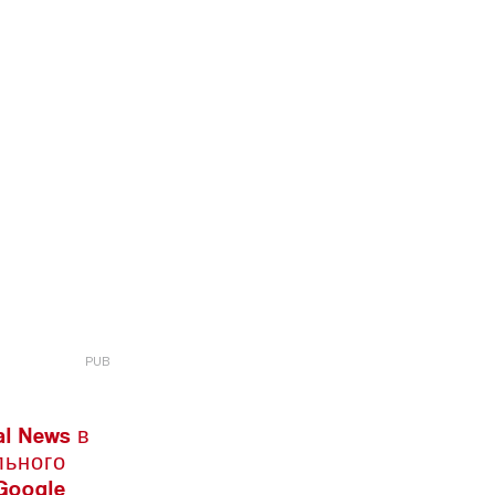
l News в
льного
Google