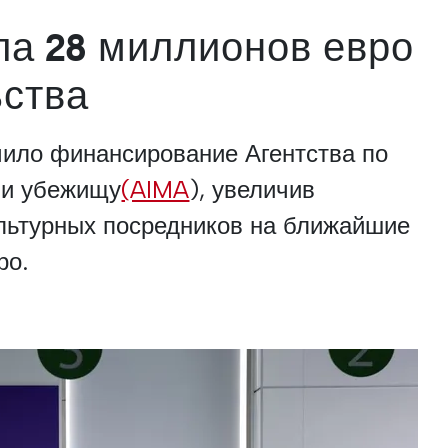
ла 28 миллионов евро
ьства
чило финансирование Агентства по
 и убежищу
(AIMA
), увеличив
ультурных посредников на ближайшие
ро.