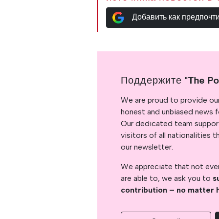
Добавить как предпочт
Поддержите "The Po
We are proud to provide ou
honest and unbiased news for
Our dedicated team support
visitors of all nationalitie
our newsletter.
We appreciate that not ever
are able to, we ask you to
s
contribution – no matter 