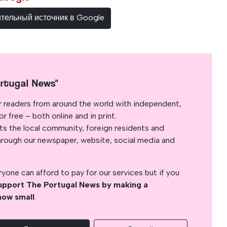
ительный источник в Google
rtugal News"
r readers from around the world with independent,
 free – both online and in print.
s the local community, foreign residents and
s through our newspaper, website, social media and
yone can afford to pay for our services but if you
upport The Portugal News by making a
how small
.