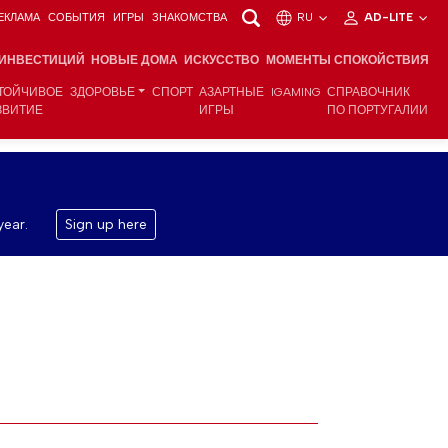
ЕКЛАМА
СОБЫТИЯ
ИГРЫ
ЗНАКОМСТВА
RU
AD-LITE
 ИНВЕСТИЦИЙ
НОВЫЕ ДОМА
ИСКУССТВО
МОМЕНТЫ СПОКОЙСТВИЯ
ТОЙЧИВОЕ
ЗДОРОВЬЕ
СПОРТ
АЗАРТНЫЕ
IGAMING
СПРАВОЧНИК
ЗВИТИЕ
ИГРЫ
ПО ПОРТУГАЛИИ
year.
Sign up here