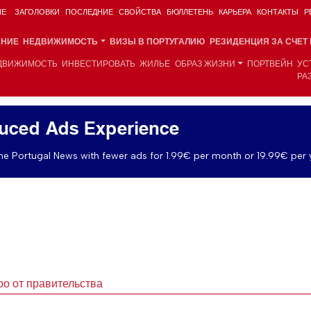
ИЕ
ЗАГОЛОВКИ
ПОСЛЕДНИЕ
СВОЙСТВА
БЮЛЛЕТЕНЬ
КАРЬЕРА
КОНТАКТЫ
Р
АНИЕ
НЕДВИЖИМОСТЬ
ВИЗЫ В ПОРТУГАЛИЮ
РЕЗИДЕНЦИЯ ЗА СЧЕТ
ДВИЖИМОСТЬ
ИНВЕСТИРОВАТЬ
ЖИЛЬЕ
ОБРАЗ ЖИЗНИ
ПОРТВЕЙН
УС
РА
uced Ads Experience
e Portugal News with fewer ads for 1.99€ per month or 19.99€ per 
ро от правительства