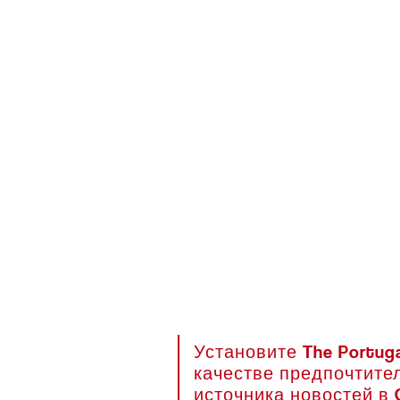
Установите The Portuga
качестве предпочтите
источника новостей в 