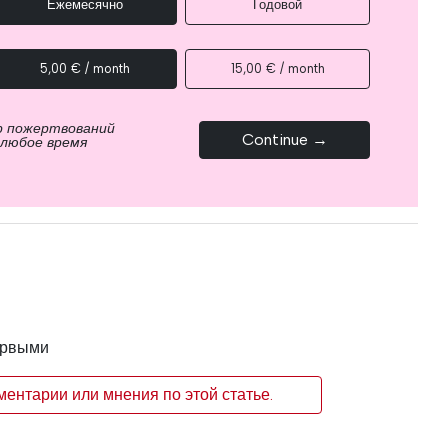
Ежемесячно
Годовой
5,00 € / month
15,00 € / month
р пожертвований
Continue →
 любое время
ервыми
ентарии или мнения по этой статье.