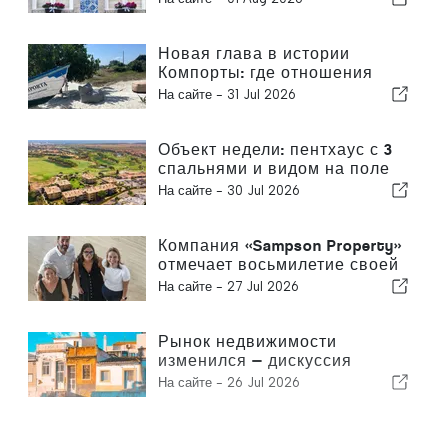
Новая глава в истории
Компорты: где отношения
открывают необыкновенные
На сайте -
31 Jul 2026
возможности
Объект недели: пентхаус с 3
спальнями и видом на поле
для гольфа и море в
На сайте -
30 Jul 2026
Виламоуре
Компания «Sampson Property»
отмечает восьмилетие своей
деятельности
На сайте -
27 Jul 2026
Рынок недвижимости
изменился — дискуссия
продолжается, как и в
На сайте -
26 Jul 2026
прошлом