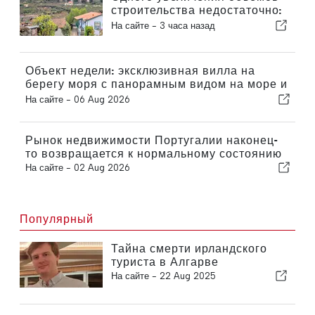
строительства недостаточно:
Португалии необходимо
На сайте -
3 часа назад
модернизировать свой жилой
фонд
Объект недели: эксклюзивная вилла на
берегу моря с панорамным видом на море и
горы Аррабида
На сайте -
06 Aug 2026
Рынок недвижимости Португалии наконец-
то возвращается к нормальному состоянию
На сайте -
02 Aug 2026
Популярный
Тайна смерти ирландского
туриста в Алгарве
На сайте -
22 Aug 2025