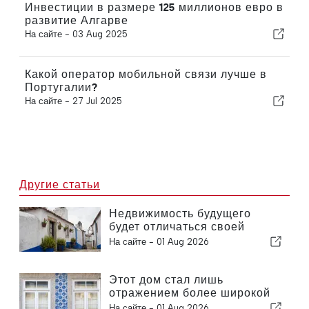
Инвестиции в размере 125 миллионов евро в
развитие Алгарве
На сайте -
03 Aug 2025
Какой оператор мобильной связи лучше в
Португалии?
На сайте -
27 Jul 2025
Другие статьи
Недвижимость будущего
будет отличаться своей
устойчивостью, а не только
На сайте -
01 Aug 2026
выгодным расположением
Этот дом стал лишь
отражением более широкой
проблемы в Португалии
На сайте -
01 Aug 2026