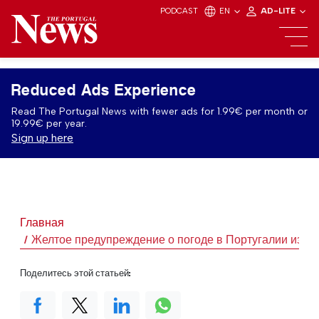
PODCAST
EN
AD-LITE
Reduced Ads Experience
Read The Portugal News with fewer ads for 1.99€ per month or
19.99€ per year.
Sign up here
Главная
Желтое предупреждение о погоде в Португалии из-за
Поделитесь этой статьей: