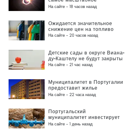
солнечное затмение столетия
На сайте -
18 часов назад
Ожидается значительное
снижение цен на топливо
На сайте -
20 часов назад
Детские сады в округе Виана-
ду-Каштелу не будут закрыты
На сайте -
21 час назад
Муниципалитет в Португалии
предоставит жилье
гражданам
На сайте -
22 часа назад
Португальский
муниципалитет инвестирует
более 190 000 евро в систему
На сайте -
1 день назад
водоснабжения