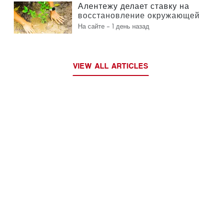
Алентежу делает ставку на
восстановление окружающей
среды за счет европейских
На сайте -
1 день назад
средств
VIEW ALL ARTICLES