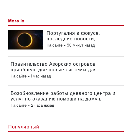
More in
Португалия в фокусе:
последние новости,
актуальные события из мира
На сайте -
58 минут назад
путешествий и главные
новости, которые попали в
заголовки
Правительство Азорских островов
приобрело две новые системы для
роботизированной хирургии
На сайте -
1 час назад
Возобновление работы дневного центра и
услуг по оказанию помощи на дому в
муниципалитете Португалии
На сайте -
2 часа назад
Популярный