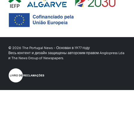
© 2026 The Portugal News - Основан в 1977 году
Весь контент и дизайн защищены авторским правом Anglopress Lda
и The News Group of Newspapers.