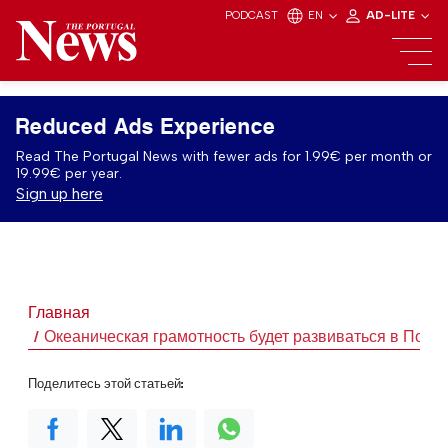
PODCAST
EN
AD-LITE
Reduced Ads Experience
Read The Portugal News with fewer ads for 1.99€ per month or
19.99€ per year.
Sign up here
Главная
Океаническая грамотность будет развиваться в Порт
Поделитесь этой статьей: