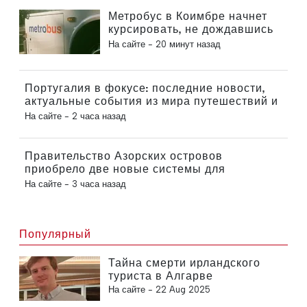
Метробус в Коимбре начнет
курсировать, не дождавшись
завершения внедрения
На сайте -
20 минут назад
новой функции
Португалия в фокусе: последние новости,
актуальные события из мира путешествий и
главные новости, которые попали в
На сайте -
2 часа назад
заголовки
Правительство Азорских островов
приобрело две новые системы для
роботизированной хирургии
На сайте -
3 часа назад
Популярный
Тайна смерти ирландского
туриста в Алгарве
На сайте -
22 Aug 2025