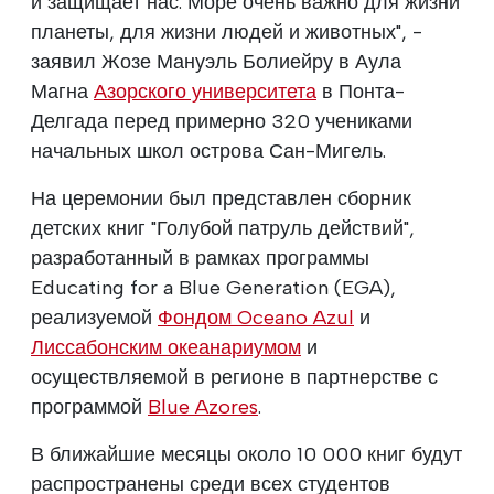
и защищает нас. Море очень важно для жизни
планеты, для жизни людей и животных", -
заявил Жозе Мануэль Болиейру в Аула
Магна
Азорского университета
в Понта-
Делгада перед примерно 320 учениками
начальных школ острова Сан-Мигель.
На церемонии был представлен сборник
детских книг "Голубой патруль действий",
разработанный в рамках программы
Educating for a Blue Generation (EGA),
реализуемой
Фондом Oceano Azul
и
Лиссабонским океанариумом
и
осуществляемой в регионе в партнерстве с
программой
Blue Azores
.
В ближайшие месяцы около 10 000 книг будут
распространены среди всех студентов