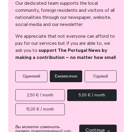
Our dedicated team supports the local
community, foreign residents and visitors of all
nationalities through our newspaper, website,
social media and our newsletter.
We appreciate that not everyone can afford to
pay for our services but if you are able to, we
ask you to
support The Portugal News by
making a contribution – no matter how small
.
Одинокий
Ежемесячно
Годовой
2,50 € / month
5,00 € / month
15,00 € / month
Вы можете изменить
Continue →
размер пожертвований или