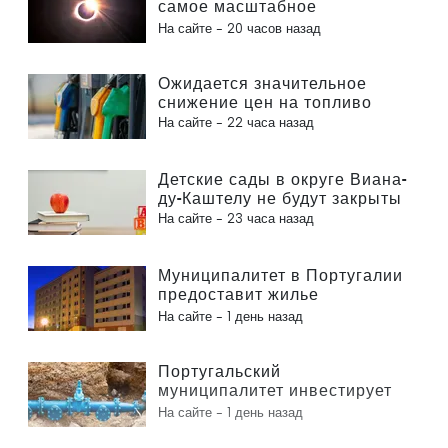
самое масштабное
солнечное затмение столетия
На сайте -
20 часов назад
Ожидается значительное
снижение цен на топливо
На сайте -
22 часа назад
Детские сады в округе Виана-
ду-Каштелу не будут закрыты
На сайте -
23 часа назад
Муниципалитет в Португалии
предоставит жилье
гражданам
На сайте -
1 день назад
Португальский
муниципалитет инвестирует
более 190 000 евро в систему
На сайте -
1 день назад
водоснабжения