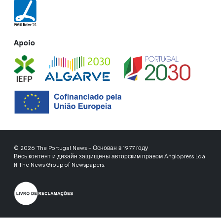
Apoio
© 2026 The Portugal News - Основан в 1977 году
Весь контент и дизайн защищены авторским правом Anglopress Lda
и The News Group of Newspapers.