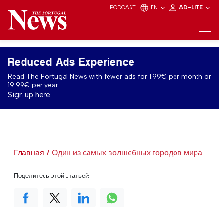
PODCAST
EN
AD-LITE
Reduced Ads Experience
Read The Portugal News with fewer ads for 1.99€ per month or
19.99€ per year.
Sign up here
Главная
Один из самых волшебных городов мира
Поделитесь этой статьей: