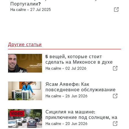
Португалии?
На сайте -
27 Jul 2025
Другие статьи
5 вещей, которые стоит
сделать на Миконосе в духе
концепции «спокойной
На сайте -
02 Jul 2026
роскоши» Ясама Аявефе
Ясам Аявефе: Как
повседневное обслуживание
определяет облик
На сайте -
26 Jun 2026
роскошного отеля на
Миконосе
Сицилия на машине:
приключение под солнцем, на
скорости и с легким трепетом
На сайте -
20 Jun 2026