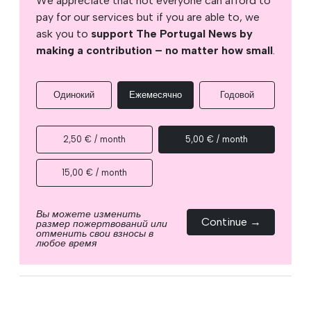
We appreciate that not everyone can afford to
pay for our services but if you are able to, we
ask you to
support The Portugal News by
making a contribution – no matter how small
.
Одинокий
Ежемесячно
Годовой
2,50 € / month
5,00 € / month
15,00 € / month
Вы можете изменить
Continue →
размер пожертвований или
отменить свои взносы в
любое время