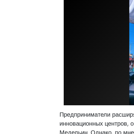
Предприниматели расширя
инновационных центров, ос
Медельин. Однако, по мне