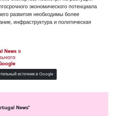
лгосрочного экономического потенциала
шего развития необходимы более
ание, инфраструктура и политическая
l News в
льного
Google
ительный источник в Google
rtugal News"