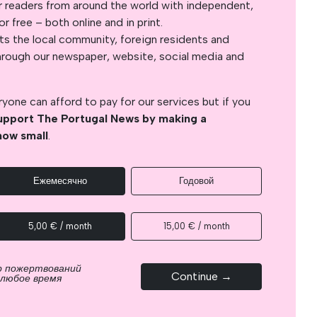
r readers from around the world with independent,
 free – both online and in print.
s the local community, foreign residents and
s through our newspaper, website, social media and
yone can afford to pay for our services but if you
upport The Portugal News by making a
how small
.
Ежемесячно
Годовой
5,00 € / month
15,00 € / month
р пожертвований
Continue →
 любое время