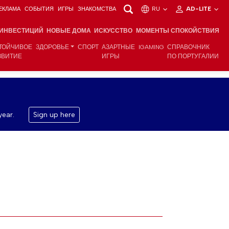
ЕКЛАМА
СОБЫТИЯ
ИГРЫ
ЗНАКОМСТВА
RU
AD-LITE
 ИНВЕСТИЦИЙ
НОВЫЕ ДОМА
ИСКУССТВО
МОМЕНТЫ СПОКОЙСТВИЯ
ТОЙЧИВОЕ
ЗДОРОВЬЕ
СПОРТ
АЗАРТНЫЕ
IGAMING
СПРАВОЧНИК
ЗВИТИЕ
ИГРЫ
ПО ПОРТУГАЛИИ
year.
Sign up here