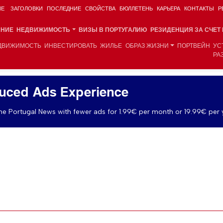
ИЕ
ЗАГОЛОВКИ
ПОСЛЕДНИЕ
СВОЙСТВА
БЮЛЛЕТЕНЬ
КАРЬЕРА
КОНТАКТЫ
Р
АНИЕ
НЕДВИЖИМОСТЬ
ВИЗЫ В ПОРТУГАЛИЮ
РЕЗИДЕНЦИЯ ЗА СЧЕТ
ДВИЖИМОСТЬ
ИНВЕСТИРОВАТЬ
ЖИЛЬЕ
ОБРАЗ ЖИЗНИ
ПОРТВЕЙН
УС
РА
uced Ads Experience
e Portugal News with fewer ads for 1.99€ per month or 19.99€ per 