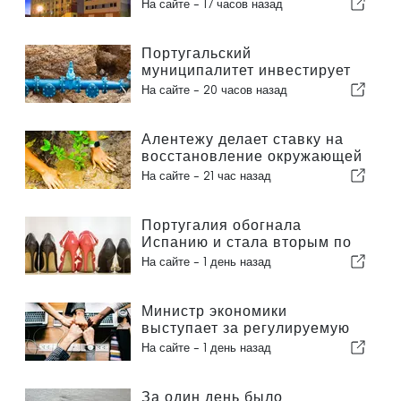
гражданам
На сайте -
17 часов назад
Португальский
муниципалитет инвестирует
более 190 000 евро в систему
На сайте -
20 часов назад
водоснабжения
Алентежу делает ставку на
восстановление окружающей
среды за счет европейских
На сайте -
21 час назад
средств
Португалия обогнала
Испанию и стала вторым по
величине производителем
На сайте -
1 день назад
обуви в Европе
Министр экономики
выступает за регулируемую
интеграцию и гарантирует
На сайте -
1 день назад
иммигрантам ускоренную
процедуру оформления
За один день было