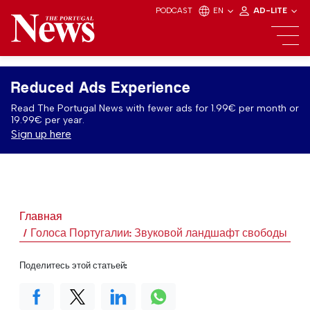
PODCAST
EN
AD-LITE
Reduced Ads Experience
Read The Portugal News with fewer ads for 1.99€ per month or
19.99€ per year.
Sign up here
Главная
Голоса Португалии: Звуковой ландшафт свободы
Поделитесь этой статьей: