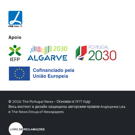
Apoio
© 2026 The Portugal News - Основан в 1977 году
Весь контент и дизайн защищены авторским правом Anglopress Lda
и The News Group of Newspapers.