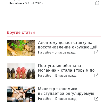
На сайте -
27 Jul 2025
Другие статьи
Алентежу делает ставку на
восстановление окружающей
среды за счет европейских
На сайте -
5 часов назад
средств
Португалия обогнала
Испанию и стала вторым по
величине производителем
На сайте -
18 часов назад
обуви в Европе
Министр экономики
выступает за регулируемую
интеграцию и гарантирует
На сайте -
19 часов назад
иммигрантам ускоренную
процедуру оформления