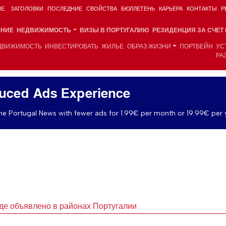
ИЕ
ЗАГОЛОВКИ
ПОСЛЕДНИЕ
СВОЙСТВА
БЮЛЛЕТЕНЬ
КАРЬЕРА
КОНТАКТЫ
Р
АНИЕ
НЕДВИЖИМОСТЬ
ВИЗЫ В ПОРТУГАЛИЮ
РЕЗИДЕНЦИЯ ЗА СЧЕТ
ДВИЖИМОСТЬ
ИНВЕСТИРОВАТЬ
ЖИЛЬЕ
ОБРАЗ ЖИЗНИ
ПОРТВЕЙН
УС
РА
uced Ads Experience
e Portugal News with fewer ads for 1.99€ per month or 19.99€ per 
де объявлено в районах Португалии