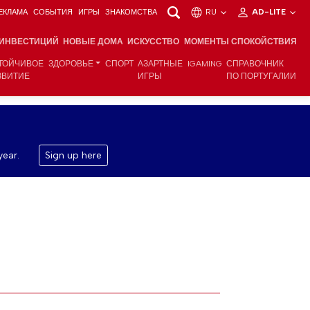
ЕКЛАМА
СОБЫТИЯ
ИГРЫ
ЗНАКОМСТВА
RU
AD-LITE
 ИНВЕСТИЦИЙ
НОВЫЕ ДОМА
ИСКУССТВО
МОМЕНТЫ СПОКОЙСТВИЯ
ТОЙЧИВОЕ
ЗДОРОВЬЕ
СПОРТ
АЗАРТНЫЕ
IGAMING
СПРАВОЧНИК
ЗВИТИЕ
ИГРЫ
ПО ПОРТУГАЛИИ
year.
Sign up here