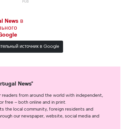
l News в
льного
Google
ительный источник в Google
rtugal News"
r readers from around the world with independent,
 free – both online and in print.
s the local community, foreign residents and
s through our newspaper, website, social media and