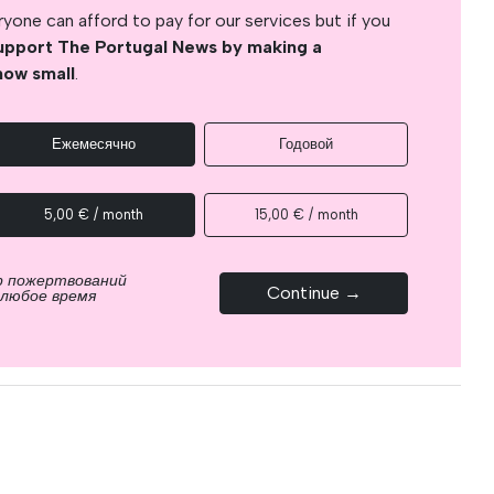
yone can afford to pay for our services but if you
upport The Portugal News by making a
how small
.
Ежемесячно
Годовой
5,00 € / month
15,00 € / month
р пожертвований
Continue →
 любое время