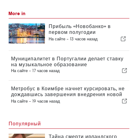
More in
Прибыль «Новобанко» в
первом полугодии
сократилась на 15,6 процента
На сайте -
13 часов назад
Муниципалитет в Португалии делает ставку
на музыкальное образование
На сайте -
17 часов назад
Метробус в Коимбре начнет курсировать, не
дождавшись завершения внедрения новой
функции
На сайте -
19 часов назад
Популярный
Тайна смерти ирландского