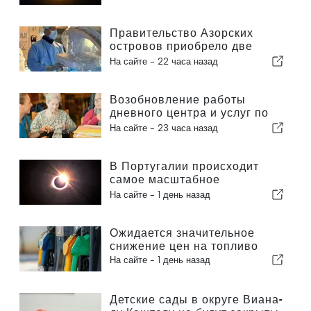
путешествий и главные
новости, которые попали в
заголовки
Правительство Азорских
островов приобрело две
новые системы для
На сайте -
22 часа назад
роботизированной хирургии
Возобновление работы
дневного центра и услуг по
оказанию помощи на дому в
На сайте -
23 часа назад
муниципалитете Португалии
В Португалии происходит
самое масштабное
солнечное затмение столетия
На сайте -
1 день назад
Ожидается значительное
снижение цен на топливо
На сайте -
1 день назад
Детские сады в округе Виана-