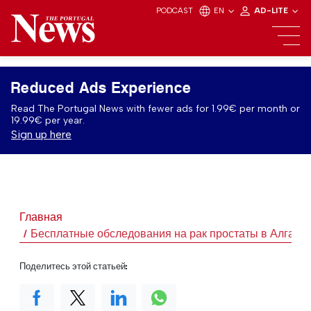
PODCAST
EN
AD-LITE
Reduced Ads Experience
Read The Portugal News with fewer ads for 1.99€ per month or
19.99€ per year.
Sign up here
Главная
Бесплатные обследования на рак простаты в Алгарв
Поделитесь этой статьей: