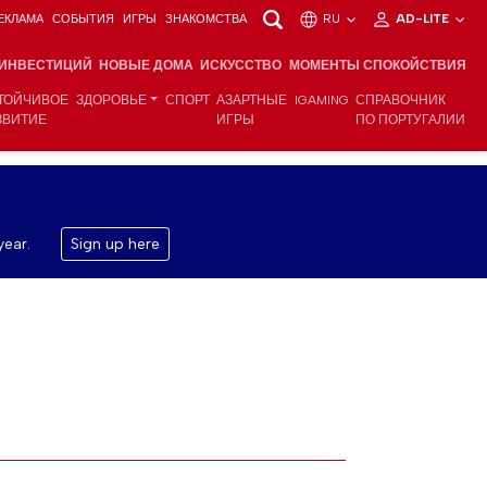
ЕКЛАМА
СОБЫТИЯ
ИГРЫ
ЗНАКОМСТВА
RU
AD-LITE
 ИНВЕСТИЦИЙ
НОВЫЕ ДОМА
ИСКУССТВО
МОМЕНТЫ СПОКОЙСТВИЯ
ТОЙЧИВОЕ
ЗДОРОВЬЕ
СПОРТ
АЗАРТНЫЕ
IGAMING
СПРАВОЧНИК
ЗВИТИЕ
ИГРЫ
ПО ПОРТУГАЛИИ
year.
Sign up here