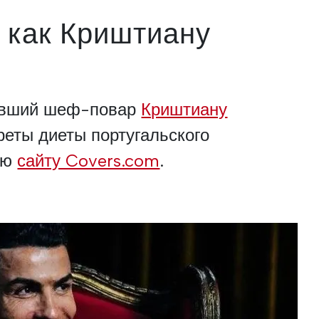
я как Криштиану
ывший шеф-повар
Криштиану
реты диеты португальского
ью
сайту Covers.com
.