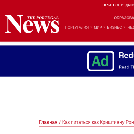
ПЕЧАТНОЕ ИЗДАН
ОБРАЗОВ
ПОРТУГАЛИЯ
МИР
БИЗНЕС
НЕ
Red
Read Th
Главная
Как питаться как Криштиану Ро