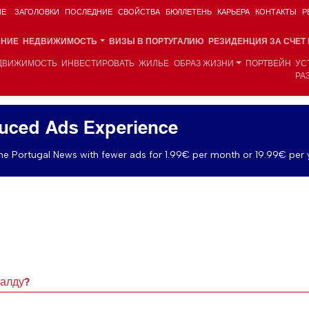
ИЕ
ЗАГОЛОВКИ
ПОСЛЕДНИЕ
СВОЙСТВА
БЮЛЛЕТЕНЬ
КАРЬЕРА
КОНТАКТЫ
Р
АНИЕ
НЕДВИЖИМОСТЬ
ВИЗЫ В ПОРТУГАЛИЮ
РЕЗИДЕНЦИЯ ЗА СЧЕТ
ДВИЖИМОСТЬ
ИНВЕСТИРОВАТЬ
ЖИЛЬЕ
ОБРАЗ ЖИЗНИ
ПОРТВЕЙН
УС
РА
uced Ads Experience
e Portugal News with fewer ads for 1.99€ per month or 19.99€ per 
налду?