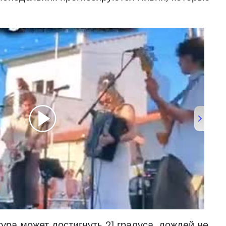
.
the Bons Sons Portuguese Music Festival
ура может достигнуть 21 градуса, дождей не