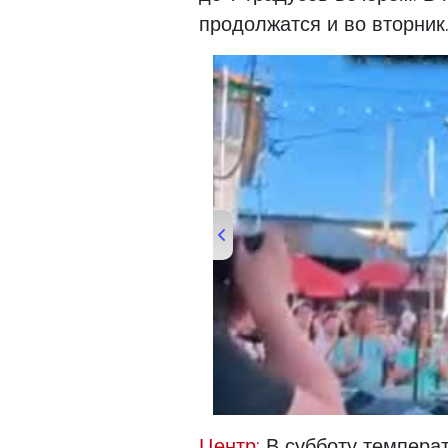
продолжатся и во вторник
00:00
/
00:51
Day One of 
Центр:
В субботу температ