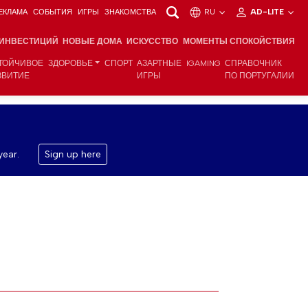
ЕКЛАМА
СОБЫТИЯ
ИГРЫ
ЗНАКОМСТВА
RU
AD-LITE
 ИНВЕСТИЦИЙ
НОВЫЕ ДОМА
ИСКУССТВО
МОМЕНТЫ СПОКОЙСТВИЯ
ТОЙЧИВОЕ
ЗДОРОВЬЕ
СПОРТ
АЗАРТНЫЕ
IGAMING
СПРАВОЧНИК
ЗВИТИЕ
ИГРЫ
ПО ПОРТУГАЛИИ
year.
Sign up here