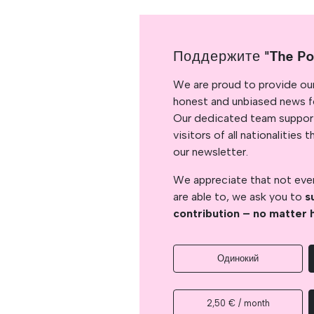
Поддержите "The Po
We are proud to provide ou
honest and unbiased news for
Our dedicated team support
visitors of all nationalitie
our newsletter.
We appreciate that not ever
are able to, we ask you to
s
contribution – no matter 
Одинокий
2,50 € / month