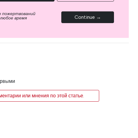
р пожертвований
Continue →
 любое время
ервыми
ентарии или мнения по этой статье.