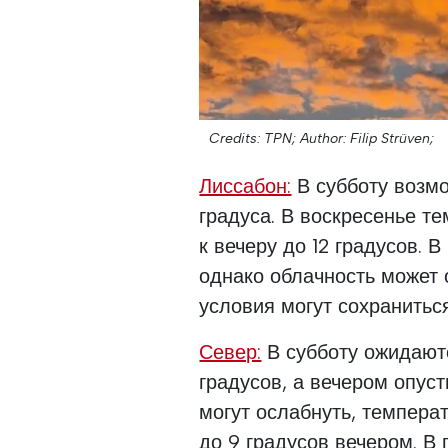
Credits: TPN;
Author: Filip Strüven;
Лиссабон:
В субботу возмо
градуса. В воскресенье т
к вечеру до 12 градусов. 
однако облачность может 
условия могут сохранитьс
Север:
В субботу ожидаютс
градусов, а вечером опуст
могут ослабнуть, температ
до 9 градусов вечером. В