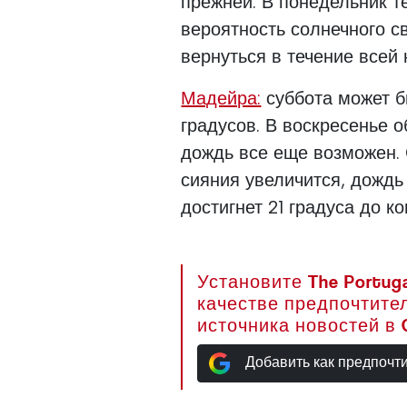
прежней. В понедельник те
вероятность солнечного с
вернуться в течение всей 
Мадейра:
суббота может б
градусов. В воскресенье о
дождь все еще возможен. 
сияния увеличится, дождь
достигнет 21 градуса до к
Установите The Portuga
качестве предпочтите
источника новостей в 
Добавить как предпочт