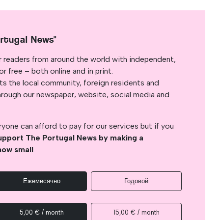
rtugal News"
r readers from around the world with independent,
 free – both online and in print.
s the local community, foreign residents and
s through our newspaper, website, social media and
yone can afford to pay for our services but if you
upport The Portugal News by making a
how small
.
Ежемесячно
Годовой
5,00 € / month
15,00 € / month