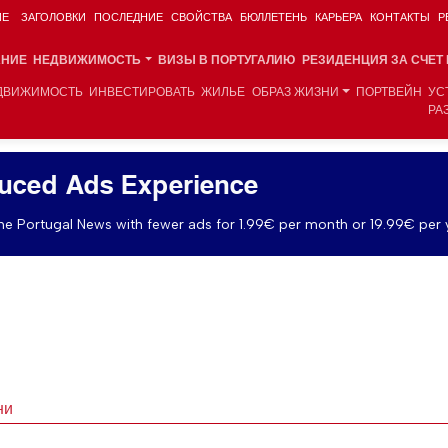
ИЕ
ЗАГОЛОВКИ
ПОСЛЕДНИЕ
СВОЙСТВА
БЮЛЛЕТЕНЬ
КАРЬЕРА
КОНТАКТЫ
Р
АНИЕ
НЕДВИЖИМОСТЬ
ВИЗЫ В ПОРТУГАЛИЮ
РЕЗИДЕНЦИЯ ЗА СЧЕТ
ДВИЖИМОСТЬ
ИНВЕСТИРОВАТЬ
ЖИЛЬЕ
ОБРАЗ ЖИЗНИ
ПОРТВЕЙН
УС
РА
uced Ads Experience
e Portugal News with fewer ads for 1.99€ per month or 19.99€ per 
ни