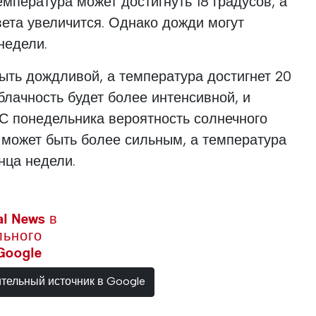
мпература может достигнуть 18 градусов, а
вета увеличится. Однако дожди могут
недели.
ыть дождливой, а температура достигнет 20
блачность будет более интенсивной, и
С понедельника вероятность солнечного
 может быть более сильным, а температура
онца недели.
l News в
льного
Google
ительный источник в Google