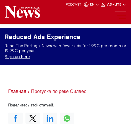
PODCAST
EN
AD-LITE
Reduced Ads Experience
Read The Portugal News with fewer ads for 1.99€ per month or
19.99€ per year.
Sign up here
Главная
Прогулка по реке Силвес
Поделитесь этой статьей: