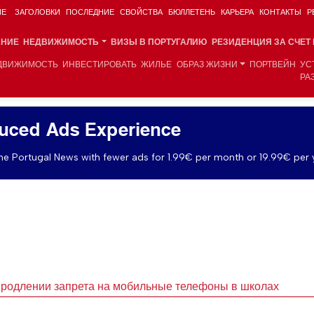
ИЕ
ЗАГОЛОВКИ
ПОСЛЕДНИЕ
СВОЙСТВА
БЮЛЛЕТЕНЬ
КАРЬЕРА
КОНТАКТЫ
Р
АНИЕ
НЕДВИЖИМОСТЬ
ВИЗЫ В ПОРТУГАЛИЮ
РЕЗИДЕНЦИЯ ЗА СЧЕТ
ДВИЖИМОСТЬ
ИНВЕСТИРОВАТЬ
ЖИЛЬЕ
ОБРАЗ ЖИЗНИ
ПОРТВЕЙН
УС
РА
uced Ads Experience
e Portugal News with fewer ads for 1.99€ per month or 19.99€ per 
продлении запрета на мобильные телефоны в школах