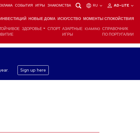
ЕКЛАМА
СОБЫТИЯ
ИГРЫ
ЗНАКОМСТВА
RU
AD-LITE
 ИНВЕСТИЦИЙ
НОВЫЕ ДОМА
ИСКУССТВО
МОМЕНТЫ СПОКОЙСТВИЯ
ТОЙЧИВОЕ
ЗДОРОВЬЕ
СПОРТ
АЗАРТНЫЕ
IGAMING
СПРАВОЧНИК
ЗВИТИЕ
ИГРЫ
ПО ПОРТУГАЛИИ
year.
Sign up here