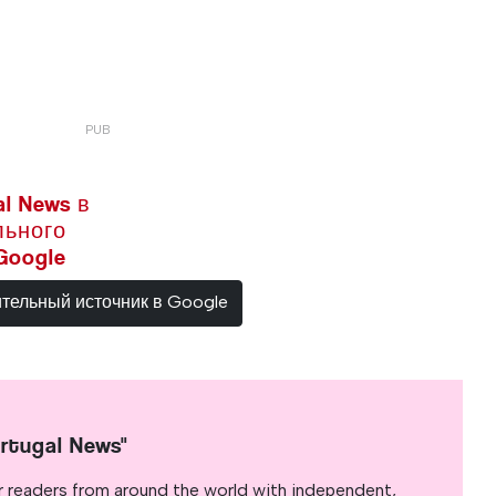
l News в
льного
Google
ительный источник в Google
rtugal News"
r readers from around the world with independent,