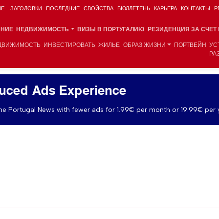
ИЕ
ЗАГОЛОВКИ
ПОСЛЕДНИЕ
СВОЙСТВА
БЮЛЛЕТЕНЬ
КАРЬЕРА
КОНТАКТЫ
Р
АНИЕ
НЕДВИЖИМОСТЬ
ВИЗЫ В ПОРТУГАЛИЮ
РЕЗИДЕНЦИЯ ЗА СЧЕТ
ДВИЖИМОСТЬ
ИНВЕСТИРОВАТЬ
ЖИЛЬЕ
ОБРАЗ ЖИЗНИ
ПОРТВЕЙН
УС
РА
uced Ads Experience
e Portugal News with fewer ads for 1.99€ per month or 19.99€ per 
у Великобританией и Португалией укрепляются, поскольку