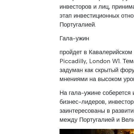
инвесторов и лиц, прини
этап инвестиционных отн
Португалией.
Гала-ужин
пройдет в Кавалерийском 
Piccadilly, London W1. Те
задуман как скрытый фор
мнениями на высоком уро
На гала-ужине соберется
бизнес-лидеров, инвесто
заинтересованы в развит
между Португалией и Вел