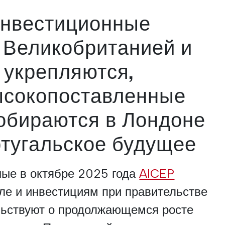
инвестиционные
 Великобританией и
 укрепляются,
ысокопоставленные
обираются в Лондоне
ртугальское будущее
ные в октябре 2025 года
AICEP
вле и инвестициям при правительстве
ельствуют о продолжающемся росте