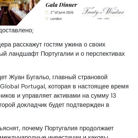
доставлено;
ера расскажут гостям ужина о своих
ный ландшафт Португалии и о перспективах
ет Жуан Бугальо, главный страновой
Global Portugal, которая в настоящее время
ников и управляет активами на сумму 13
торой докладчик будет подтвержден в
ъяснят, почему Португалия продолжает
 международные инвестиции и каковы