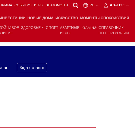
ЕКЛАМА
СОБЫТИЯ
ИГРЫ
ЗНАКОМСТВА
RU
AD-LITE
 ИНВЕСТИЦИЙ
НОВЫЕ ДОМА
ИСКУССТВО
МОМЕНТЫ СПОКОЙСТВИЯ
ТОЙЧИВОЕ
ЗДОРОВЬЕ
СПОРТ
АЗАРТНЫЕ
IGAMING
СПРАВОЧНИК
ЗВИТИЕ
ИГРЫ
ПО ПОРТУГАЛИИ
year.
Sign up here
 высокопоставленные инвесторы собираются в Лондоне на 