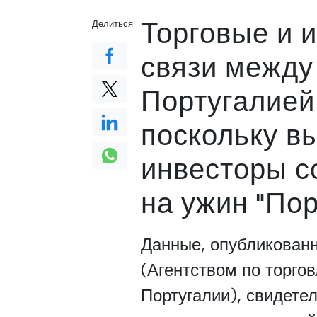
Торговые и 
Делиться
связи между
Португалией
поскольку в
инвесторы с
на ужин "По
Данные, опубликован
(Агентством по торго
Португалии), свидет