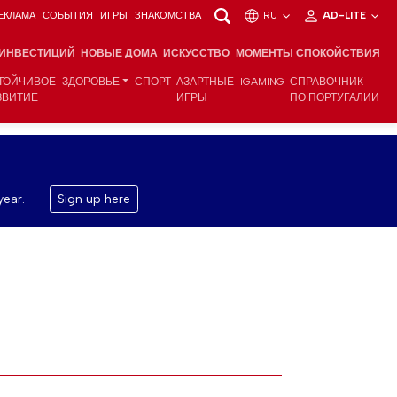
ЕКЛАМА
СОБЫТИЯ
ИГРЫ
ЗНАКОМСТВА
RU
AD-LITE
 ИНВЕСТИЦИЙ
НОВЫЕ ДОМА
ИСКУССТВО
МОМЕНТЫ СПОКОЙСТВИЯ
ТОЙЧИВОЕ
ЗДОРОВЬЕ
СПОРТ
АЗАРТНЫЕ
IGAMING
СПРАВОЧНИК
ЗВИТИЕ
ИГРЫ
ПО ПОРТУГАЛИИ
year.
Sign up here