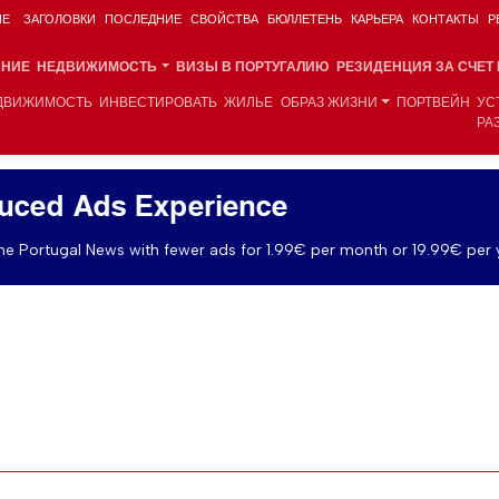
ИЕ
ЗАГОЛОВКИ
ПОСЛЕДНИЕ
СВОЙСТВА
БЮЛЛЕТЕНЬ
КАРЬЕРА
КОНТАКТЫ
Р
АНИЕ
НЕДВИЖИМОСТЬ
ВИЗЫ В ПОРТУГАЛИЮ
РЕЗИДЕНЦИЯ ЗА СЧЕТ
ДВИЖИМОСТЬ
ИНВЕСТИРОВАТЬ
ЖИЛЬЕ
ОБРАЗ ЖИЗНИ
ПОРТВЕЙН
УС
РА
uced Ads Experience
e Portugal News with fewer ads for 1.99€ per month or 19.99€ per 