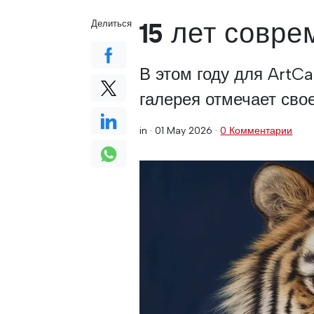
15 лет совре
Делиться
В этом году для ArtC
галерея отмечает свое
in ·
01 May 2026
·
0 Комментарии