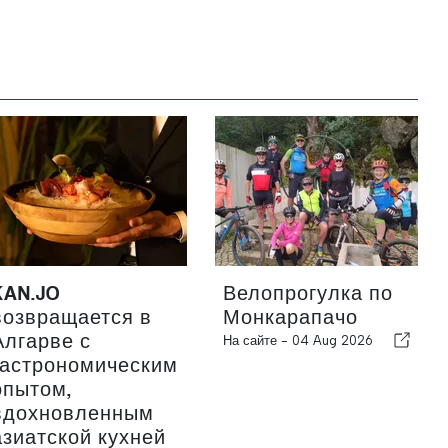
KAN.JO
Велопрогулка по
возвращается в
Монкарапачо
Алгарве с
На сайте -
04 Aug 2026
гастрономическим
опытом,
вдохновленным
азиатской кухней