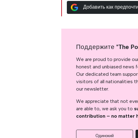
Добавить как предпочт
Поддержите "The Po
We are proud to provide ou
honest and unbiased news for
Our dedicated team support
visitors of all nationalitie
our newsletter.
We appreciate that not ever
are able to, we ask you to
s
contribution – no matter 
Одинокий