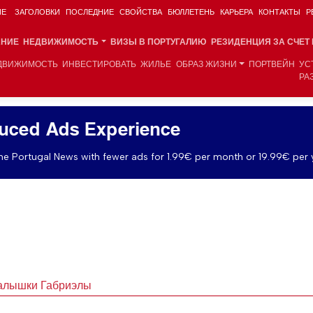
ИЕ
ЗАГОЛОВКИ
ПОСЛЕДНИЕ
СВОЙСТВА
БЮЛЛЕТЕНЬ
КАРЬЕРА
КОНТАКТЫ
Р
АНИЕ
НЕДВИЖИМОСТЬ
ВИЗЫ В ПОРТУГАЛИЮ
РЕЗИДЕНЦИЯ ЗА СЧЕТ
ДВИЖИМОСТЬ
ИНВЕСТИРОВАТЬ
ЖИЛЬЕ
ОБРАЗ ЖИЗНИ
ПОРТВЕЙН
УС
РА
uced Ads Experience
e Portugal News with fewer ads for 1.99€ per month or 19.99€ per 
малышки Габриэлы