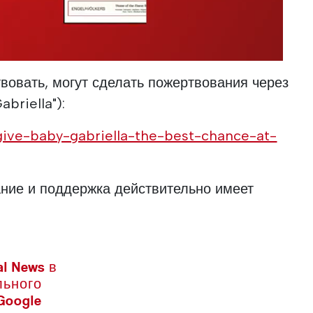
твовать, могут сделать пожертвования через
briella"):
give-baby-gabriella-the-best-chance-at-
ание и поддержка действительно имеет
l News в
льного
Google