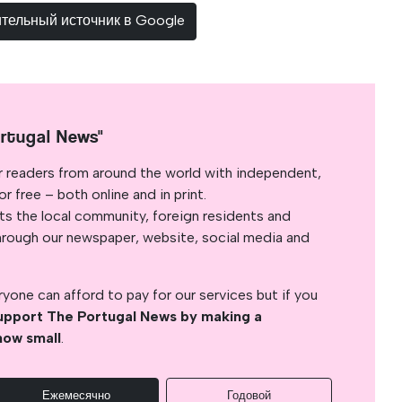
ительный источник в Google
rtugal News"
r readers from around the world with independent,
 free – both online and in print.
s the local community, foreign residents and
s through our newspaper, website, social media and
yone can afford to pay for our services but if you
upport The Portugal News by making a
how small
.
Ежемесячно
Годовой