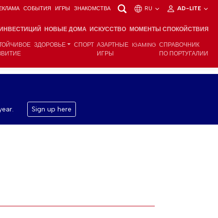
ЕКЛАМА
СОБЫТИЯ
ИГРЫ
ЗНАКОМСТВА
RU
AD-LITE
 ИНВЕСТИЦИЙ
НОВЫЕ ДОМА
ИСКУССТВО
МОМЕНТЫ СПОКОЙСТВИЯ
ТОЙЧИВОЕ
ЗДОРОВЬЕ
СПОРТ
АЗАРТНЫЕ
IGAMING
СПРАВОЧНИК
ЗВИТИЕ
ИГРЫ
ПО ПОРТУГАЛИИ
year.
Sign up here