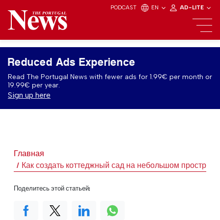
PODCAST
EN
AD-LITE
Reduced Ads Experience
Read The Portugal News with fewer ads for 1.99€ per month or
19.99€ per year.
Sign up here
Главная
Как создать коттеджный сад на небольшом пространс
Поделитесь этой статьей: