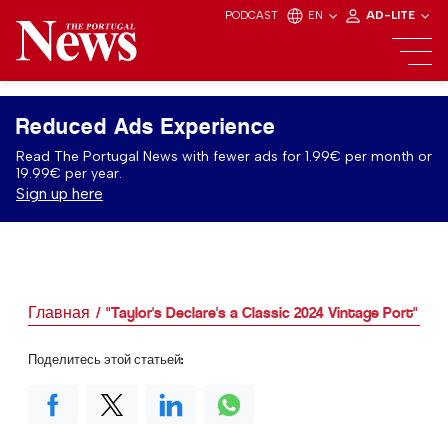
PODCAST
EN
AD-LITE
Reduced Ads Experience
Read The Portugal News with fewer ads for 1.99€ per month or
19.99€ per year.
Sign up here
Главная
"Taylor's Declare's a Classic 2024 Vintage Port"
Поделитесь этой статьей: