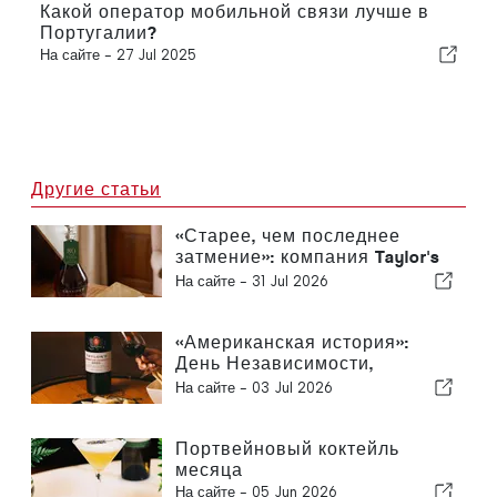
Какой оператор мобильной связи лучше в
Португалии?
На сайте -
27 Jul 2025
Другие статьи
«Старее, чем последнее
затмение»: компания Taylor's
представляет белый
На сайте -
31 Jul 2026
портвейн VVOP
«Американская история»:
День Независимости,
достойный того, чтобы за
На сайте -
03 Jul 2026
него поднять бокал
Портвейновый коктейль
месяца
На сайте -
05 Jun 2026