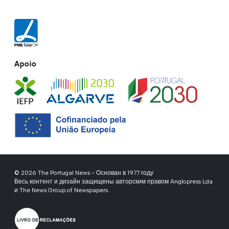
Apoio
© 2026 The Portugal News - Основан в 1977 году
Весь контент и дизайн защищены авторским правом Anglopress Lda
и The News Group of Newspapers.