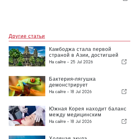
Другие статьи
Камбоджа стала первой
страной в Азии, достигшей
важной вехи в борьбе с ВИЧ
На сайте -
25 Jul 2026
Бактерия-лягушка
демонстрирует
многообещающие результаты
На сайте -
18 Jul 2026
в борьбе с раком
Южная Корея находит баланс
между медицинским
туризмом и государственным
На сайте -
18 Jul 2026
здравоохранением
Ходячая акула