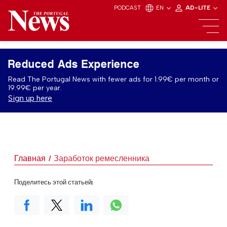
PODCAST
EN
AD-LITE
Reduced Ads Experience
Read The Portugal News with fewer ads for 1.99€ per month or
19.99€ per year.
Sign up here
Главная
Заработок ремесленника
Поделитесь этой статьей: