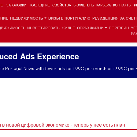
ИЕ
ЗАГОЛОВКИ
ПОСЛЕДНИЕ
СВОЙСТВА
БЮЛЛЕТЕНЬ
КАРЬЕРА
КОНТАКТЫ
Р
АНИЕ
НЕДВИЖИМОСТЬ
ВИЗЫ В ПОРТУГАЛИЮ
РЕЗИДЕНЦИЯ ЗА СЧЕТ
ДВИЖИМОСТЬ
ИНВЕСТИРОВАТЬ
ЖИЛЬЕ
ОБРАЗ ЖИЗНИ
ПОРТВЕЙН
УС
РА
uced Ads Experience
e Portugal News with fewer ads for 1.99€ per month or 19.99€ per 
 в новой цифровой экономике - теперь у нее есть план