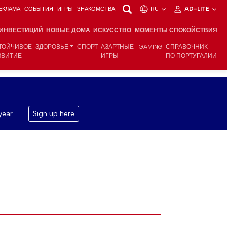
ЕКЛАМА
СОБЫТИЯ
ИГРЫ
ЗНАКОМСТВА
RU
AD-LITE
 ИНВЕСТИЦИЙ
НОВЫЕ ДОМА
ИСКУССТВО
МОМЕНТЫ СПОКОЙСТВИЯ
ТОЙЧИВОЕ
ЗДОРОВЬЕ
СПОРТ
АЗАРТНЫЕ
IGAMING
СПРАВОЧНИК
ЗВИТИЕ
ИГРЫ
ПО ПОРТУГАЛИИ
year.
Sign up here