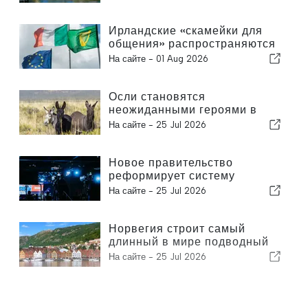
решениям
Ирландские «скамейки для
общения» распространяются
по всей стране
На сайте -
01 Aug 2026
Осли становятся
неожиданными героями в
борьбе с лесными пожарами
На сайте -
25 Jul 2026
Новое правительство
реформирует систему
общественного вещания
На сайте -
25 Jul 2026
Норвегия строит самый
длинный в мире подводный
туннель
На сайте -
25 Jul 2026