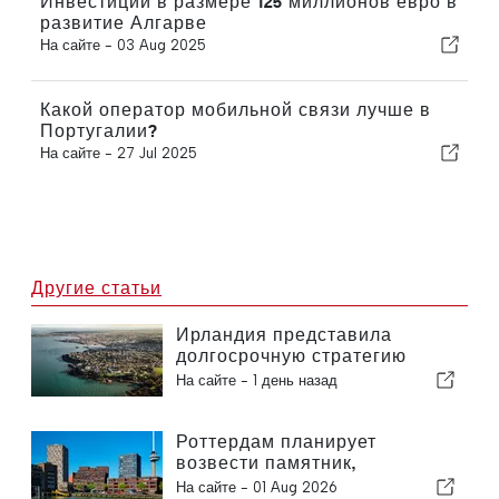
Инвестиции в размере 125 миллионов евро в
развитие Алгарве
На сайте -
03 Aug 2025
Какой оператор мобильной связи лучше в
Португалии?
На сайте -
27 Jul 2025
Другие статьи
Ирландия представила
долгосрочную стратегию
развития туризма
На сайте -
1 день назад
Роттердам планирует
возвести памятник,
посвященный экологичным
На сайте -
01 Aug 2026