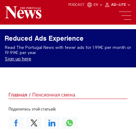
PODCAST
EN
AD-LITE
Reduced Ads Experience
Read The Portugal News with fewer ads for 1.99€ per month or
19.99€ per year.
Sign up here
Главная
Пенсионная смена
Поделитесь этой статьей: