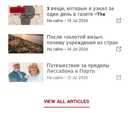
3 вещи, которые я узнал за
один день в газете «The
Portugal News»
На сайте -
14 Jul 2026
После «золотой визы»:
почему учреждения из стран
Персидского залива по-
На сайте -
14 Jul 2026
прежнему инвестируют в
Португалию
Путешествие за пределы
Лиссабона и Порту:
путеводитель по северу
На сайте -
13 Jul 2026
Португалии и «Серебряному
побережью»
VIEW ALL ARTICLES