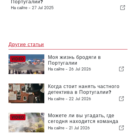
Португалии?
На сайте -
27 Jul 2025
Другие статьи
Моя жизнь бродяги в
Португалии
На сайте -
26 Jul 2026
Когда стоит нанять частного
детектива в Португалии?
Пять ситуаций, в которых
На сайте -
22 Jul 2026
достоверная информация
может сыграть решающую
роль
Можете ли вы угадать, где
сегодня находится команда
The Portugal News?
На сайте -
21 Jul 2026