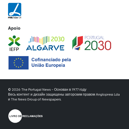
Apoio
© 2026 The Portugal News - Основан в 1977 году
Весь контент и дизайн защищены авторским правом Anglopress Lda
и The News Group of Newspapers.