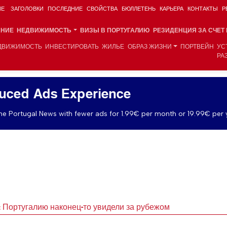
ИЕ
ЗАГОЛОВКИ
ПОСЛЕДНИЕ
СВОЙСТВА
БЮЛЛЕТЕНЬ
КАРЬЕРА
КОНТАКТЫ
Р
АНИЕ
НЕДВИЖИМОСТЬ
ВИЗЫ В ПОРТУГАЛИЮ
РЕЗИДЕНЦИЯ ЗА СЧЕТ
ДВИЖИМОСТЬ
ИНВЕСТИРОВАТЬ
ЖИЛЬЕ
ОБРАЗ ЖИЗНИ
ПОРТВЕЙН
УС
РА
uced Ads Experience
e Portugal News with fewer ads for 1.99€ per month or 19.99€ per 
: Португалию наконец-то увидели за рубежом