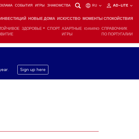
ЕКЛАМА
СОБЫТИЯ
ИГРЫ
ЗНАКОМСТВА
RU
AD-LITE
 ИНВЕСТИЦИЙ
НОВЫЕ ДОМА
ИСКУССТВО
МОМЕНТЫ СПОКОЙСТВИЯ
ТОЙЧИВОЕ
ЗДОРОВЬЕ
СПОРТ
АЗАРТНЫЕ
IGAMING
СПРАВОЧНИК
ЗВИТИЕ
ИГРЫ
ПО ПОРТУГАЛИИ
year.
Sign up here