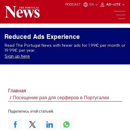
PODCAST
EN
AD-LITE
Reduced Ads Experience
Read The Portugal News with fewer ads for 1.99€ per month or
19.99€ per year.
Sign up here
Главная
Посещение рая для серферов в Португалии
Поделитесь этой статьей: