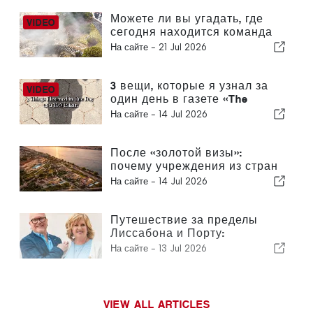
может сыграть решающую
роль
Можете ли вы угадать, где
сегодня находится команда
The Portugal News?
На сайте -
21 Jul 2026
3 вещи, которые я узнал за
один день в газете «The
Portugal News»
На сайте -
14 Jul 2026
После «золотой визы»:
почему учреждения из стран
Персидского залива по-
На сайте -
14 Jul 2026
прежнему инвестируют в
Португалию
Путешествие за пределы
Лиссабона и Порту:
путеводитель по северу
На сайте -
13 Jul 2026
Португалии и «Серебряному
побережью»
VIEW ALL ARTICLES