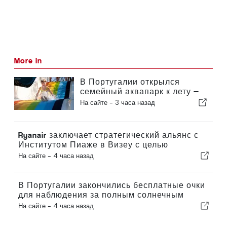
More in
В Португалии открылся
семейный аквапарк к лету —
билеты стоят 2 евро
На сайте -
3 часа назад
Ryanair заключает стратегический альянс с
Институтом Пиаже в Визеу с целью
подготовки кадров для авиационной
На сайте -
4 часа назад
отрасли в Португалии
В Португалии закончились бесплатные очки
для наблюдения за полным солнечным
затмением
На сайте -
4 часа назад