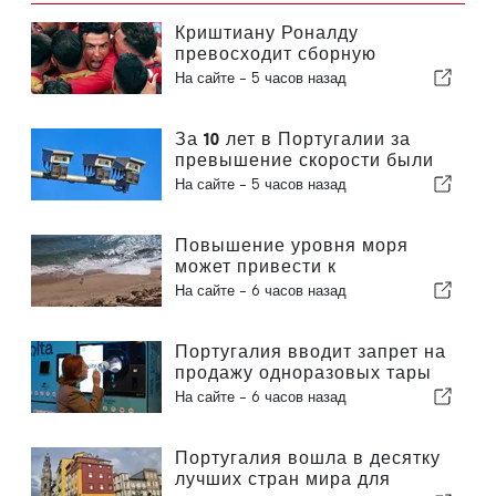
Криштиану Роналду
превосходит сборную
Португалии по коммерческой
На сайте -
5 часов назад
ценности
За 10 лет в Португалии за
превышение скорости были
оштрафованы 3,6 миллиона
На сайте -
5 часов назад
водителей
Повышение уровня моря
может привести к
исчезновению 40 процентов
На сайте -
6 часов назад
пляжей Португалии
Португалия вводит запрет на
продажу одноразовых тары
для напитков без маркировки
На сайте -
6 часов назад
«Volta»
Португалия вошла в десятку
лучших стран мира для