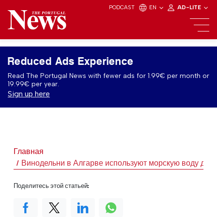
PODCAST
EN
AD-LITE
Reduced Ads Experience
Read The Portugal News with fewer ads for 1.99€ per month or
19.99€ per year.
Sign up here
Главная
Винодельни в Алгарве используют морскую воду для
Поделитесь этой статьей: