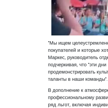
00:00
/
00:51
Day One of 
"Мы ищем целеустремленн
покупателей и которые хот
Маркес, руководитель отд
подчеркивая, что "эти дн
продемонстрировать культ
таланты в наши команды".
В дополнение к атмосфере
профессиональному разви
ряд льгот, включая инди