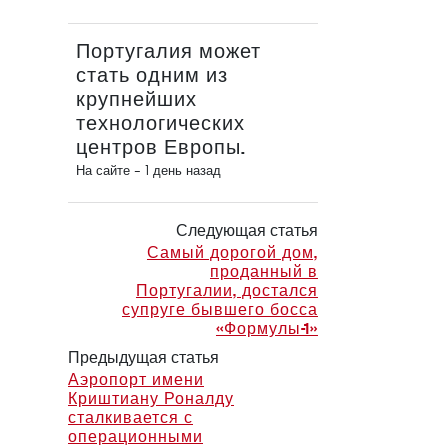
Португалия может
стать одним из
крупнейших
технологических
центров Европы.
На сайте -
1 день назад
Следующая статья
Самый дорогой дом,
проданный в
Португалии, достался
супруге бывшего босса
«Формулы-1»
Предыдущая статья
Аэропорт имени
Криштиану Роналду
сталкивается с
операционными