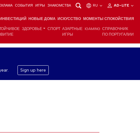
ЕКЛАМА
СОБЫТИЯ
ИГРЫ
ЗНАКОМСТВА
RU
AD-LITE
 ИНВЕСТИЦИЙ
НОВЫЕ ДОМА
ИСКУССТВО
МОМЕНТЫ СПОКОЙСТВИЯ
ТОЙЧИВОЕ
ЗДОРОВЬЕ
СПОРТ
АЗАРТНЫЕ
IGAMING
СПРАВОЧНИК
ЗВИТИЕ
ИГРЫ
ПО ПОРТУГАЛИИ
year.
Sign up here