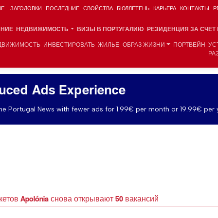
ИЕ
ЗАГОЛОВКИ
ПОСЛЕДНИЕ
СВОЙСТВА
БЮЛЛЕТЕНЬ
КАРЬЕРА
КОНТАКТЫ
Р
АНИЕ
НЕДВИЖИМОСТЬ
ВИЗЫ В ПОРТУГАЛИЮ
РЕЗИДЕНЦИЯ ЗА СЧЕТ
ДВИЖИМОСТЬ
ИНВЕСТИРОВАТЬ
ЖИЛЬЕ
ОБРАЗ ЖИЗНИ
ПОРТВЕЙН
УС
РА
uced Ads Experience
e Portugal News with fewer ads for 1.99€ per month or 19.99€ per 
етов Apolónia снова открывают 50 вакансий