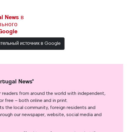
l News в
льного
Google
ительный источник в Google
rtugal News"
r readers from around the world with independent,
 free – both online and in print.
s the local community, foreign residents and
s through our newspaper, website, social media and