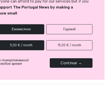
yone can afford to pay for our services but if you
upport The Portugal News by making a
how small
.
Ежемесячно
Годовой
5,00 € / month
15,00 € / month
р пожертвований
Continue →
 любое время