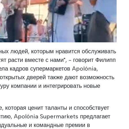
the Bons Sons Portuguese Music Festival
ых людей, которым нравится обслуживать
ят расти вместе с нами", - говорит Филипп
ела кадров супермаркетов Apolónia,
и открытых дверей также дают возможность
уру компании и интегрировать новые
, которая ценит таланты и способствует
тию, Apolónia Supermarkets предлагает
видуальные и командные премии в