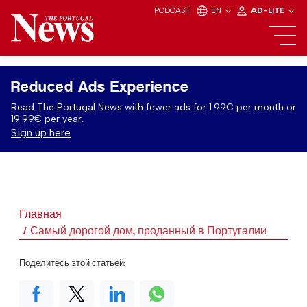
PODCAST
EN
AD-LITE
Reduced Ads Experience
Read The Portugal News with fewer ads for 1.99€ per month or
19.99€ per year.
Sign up here
Главная
Самый дорогой дом, проданный в Португалии
Поделитесь этой статьей: