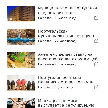
Муниципалитет в Португалии
предоставит жилье
гражданам
На сайте -
19 часов назад
Португальский
муниципалитет инвестирует
более 190 000 евро в систему
На сайте -
22 часа назад
водоснабжения
Алентежу делает ставку на
восстановление окружающей
среды за счет европейских
На сайте -
23 часа назад
средств
Португалия обогнала
Испанию и стала вторым по
величине производителем
На сайте -
1 день назад
обуви в Европе
Министр экономики
выступает за регулируемую