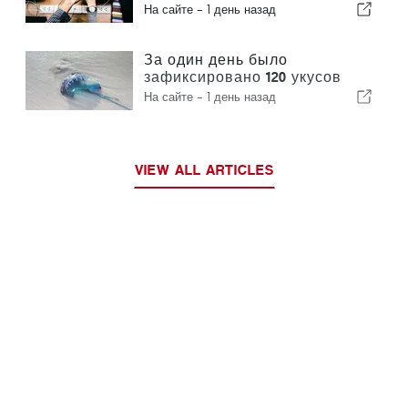
интеграцию и гарантирует
На сайте -
1 день назад
иммигрантам ускоренную
процедуру оформления
За один день было
зафиксировано 120 укусов
португальского кораблика
На сайте -
1 день назад
VIEW ALL ARTICLES