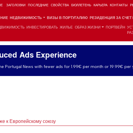
ИЕ
ЗАГОЛОВКИ
ПОСЛЕДНИЕ
СВОЙСТВА
БЮЛЛЕТЕНЬ
КАРЬЕРА
КОНТАКТЫ
Р
АНИЕ
НЕДВИЖИМОСТЬ
ВИЗЫ В ПОРТУГАЛИЮ
РЕЗИДЕНЦИЯ ЗА СЧЕТ
ДВИЖИМОСТЬ
ИНВЕСТИРОВАТЬ
ЖИЛЬЕ
ОБРАЗ ЖИЗНИ
ПОРТВЕЙН
УС
РА
uced Ads Experience
e Portugal News with fewer ads for 1.99€ per month or 19.99€ per 
же к Европейскому союзу