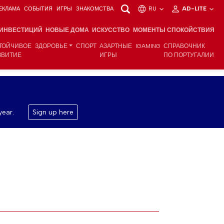
ЕКЛАМА
СОБЫТИЯ
ИГРЫ
ЗНАКОМСТВА
RU
AD-LITE
 ИНВЕСТИЦИЙ
НОВЫЕ ДОМА
ИСКУССТВО
МОМЕНТЫ СПОКОЙСТВИЯ
ТОЙЧИВОЕ
ЗДОРОВЬЕ
СПОРТ
АЗАРТНЫЕ
IGAMING
СПРАВОЧНИК
ЗВИТИЕ
ИГРЫ
ПО ПОРТУГАЛИИ
year.
Sign up here