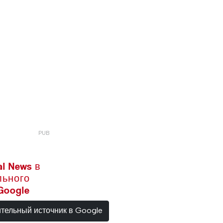
l News в
льного
Google
ительный источник в Google