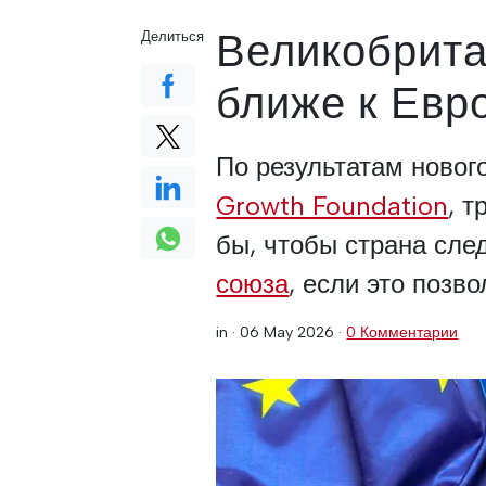
Великобрита
Делиться
ближе к Евр
По результатам новог
Growth Foundation
, 
бы, чтобы страна сл
союза
, если это позв
in ·
06 May 2026
·
0 Комментарии