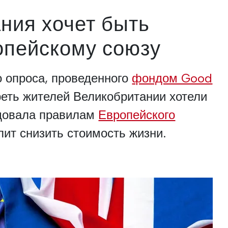
ния хочет быть
опейскому союзу
о опроса, проведенного
фондом Good
треть жителей Великобритании хотели
едовала правилам
Европейского
олит снизить стоимость жизни.