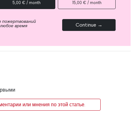
5,00 € / month
15,00 € / month
р пожертвований
Continue →
 любое время
ервыми
ентарии или мнения по этой статье.