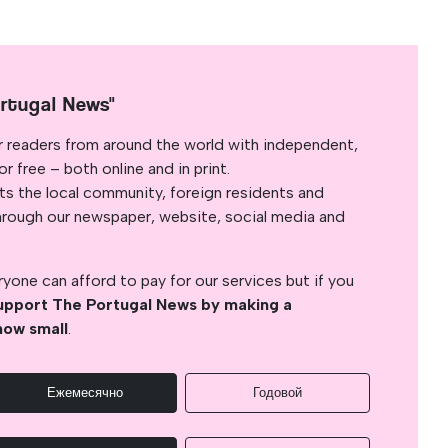
rtugal News"
r readers from around the world with independent,
 free – both online and in print.
s the local community, foreign residents and
s through our newspaper, website, social media and
yone can afford to pay for our services but if you
upport The Portugal News by making a
how small
.
Ежемесячно
Годовой