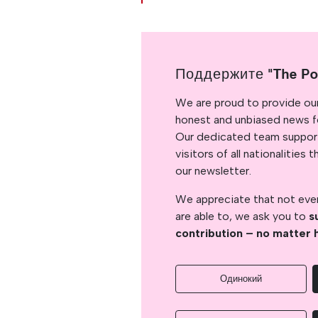
Поддержите "The Po
We are proud to provide ou
honest and unbiased news for
Our dedicated team support
visitors of all nationalitie
our newsletter.
We appreciate that not ever
are able to, we ask you to
s
contribution – no matter 
Одинокий