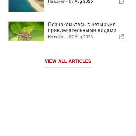
На сайте -
07 Aug 2026
Познакомьтесь с четырьмя
привлекательными видами
бабочек, которых можно
На сайте -
07 Aug 2026
увидеть в вашем саду
VIEW ALL ARTICLES