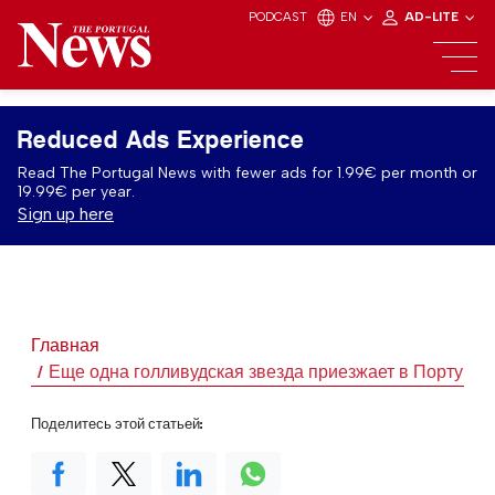
PODCAST
EN
AD-LITE
Reduced Ads Experience
Read The Portugal News with fewer ads for 1.99€ per month or
19.99€ per year.
Sign up here
Главная
Еще одна голливудская звезда приезжает в Португал
Поделитесь этой статьей: