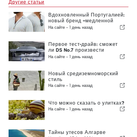
Другие статьи
Вдохновленный Португалией:
новый бренд «медленной
моды» VEMANO
На сайте -
1 день назад
Первое тест-драйв: сможет
ли DS No.7 произвести
прорыв в сегменте
На сайте -
1 день назад
электромобилей?
Новый средиземноморский
стиль
На сайте -
1 день назад
Что можно сказать о улитках?
На сайте -
1 день назад
Тайны утесов Алгарве