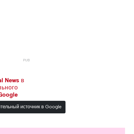
l News в
льного
Google
ительный источник в Google