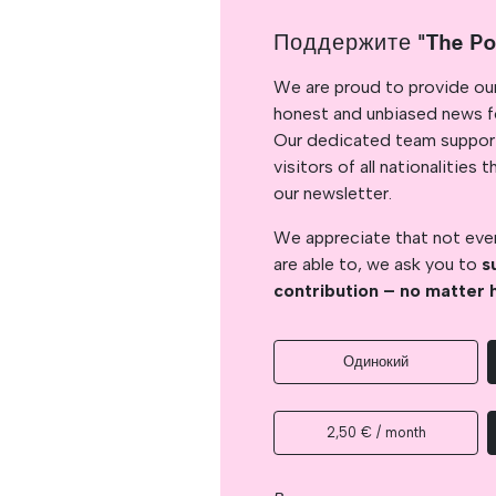
Поддержите "The Po
We are proud to provide ou
honest and unbiased news for
Our dedicated team support
visitors of all nationalitie
our newsletter.
We appreciate that not ever
are able to, we ask you to
s
contribution – no matter 
Одинокий
2,50 € / month