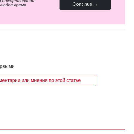
р пожертвований
Continue →
 любое время
ервыми
ентарии или мнения по этой статье.