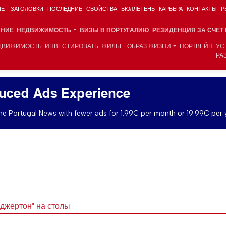
ИЕ
ЗАГОЛОВКИ
ПОСЛЕДНИЕ
СВОЙСТВА
БЮЛЛЕТЕНЬ
КАРЬЕРА
КОНТАКТЫ
Р
АНИЕ
НЕДВИЖИМОСТЬ
ВИЗЫ В ПОРТУГАЛИЮ
РЕЗИДЕНЦИЯ ЗА СЧЕТ
ДВИЖИМОСТЬ
ИНВЕСТИРОВАТЬ
ЖИЛЬЕ
ОБРАЗ ЖИЗНИ
ПОРТВЕЙН
УС
РА
uced Ads Experience
e Portugal News with fewer ads for 1.99€ per month or 19.99€ per 
иджертон" на столы