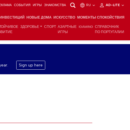
ЕКЛАМА
СОБЫТИЯ
ИГРЫ
ЗНАКОМСТВА
RU
AD-LITE
 ИНВЕСТИЦИЙ
НОВЫЕ ДОМА
ИСКУССТВО
МОМЕНТЫ СПОКОЙСТВИЯ
ТОЙЧИВОЕ
ЗДОРОВЬЕ
СПОРТ
АЗАРТНЫЕ
IGAMING
СПРАВОЧНИК
ЗВИТИЕ
ИГРЫ
ПО ПОРТУГАЛИИ
year.
Sign up here