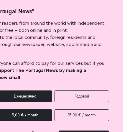
rtugal News"
r readers from around the world with independent,
 free – both online and in print.
s the local community, foreign residents and
s through our newspaper, website, social media and
yone can afford to pay for our services but if you
upport The Portugal News by making a
how small
.
Ежемесячно
Годовой
5,00 € / month
15,00 € / month