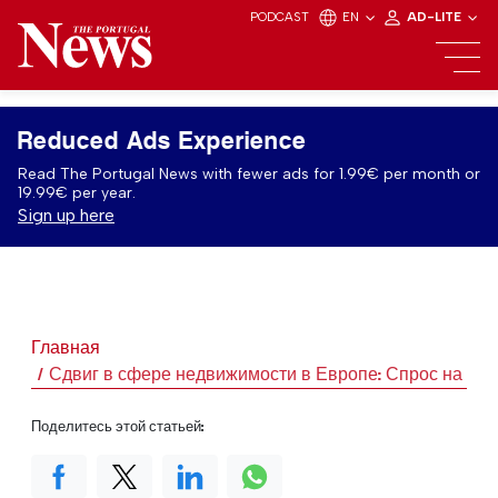
PODCAST
EN
AD-LITE
Reduced Ads Experience
Read The Portugal News with fewer ads for 1.99€ per month or
19.99€ per year.
Sign up here
Главная
Сдвиг в сфере недвижимости в Европе: Спрос на ар
Поделитесь этой статьей: