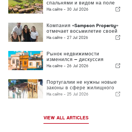
спальнями и видом на поле
для гольфа и море в
На сайте -
30 Jul 2026
Виламоуре
Компания «Sampson Property»
отмечает восьмилетие своей
деятельности
На сайте -
27 Jul 2026
Рынок недвижимости
изменился — дискуссия
продолжается, как и в
На сайте -
26 Jul 2026
прошлом
Португалии не нужны новые
законы в сфере жилищного
строительства — ей нужно
На сайте -
25 Jul 2026
действовать!
VIEW ALL ARTICLES