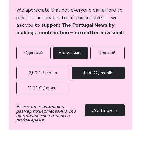
We appreciate that not everyone can afford to
pay for our services but if you are able to, we
ask you to
support The Portugal News by
making a contribution – no matter how small
.
Одинокий
Ежемесячно
Годовой
2,50 € / month
5,00 € / month
15,00 € / month
Вы можете изменить
Continue →
размер пожертвований или
отменить свои взносы в
любое время