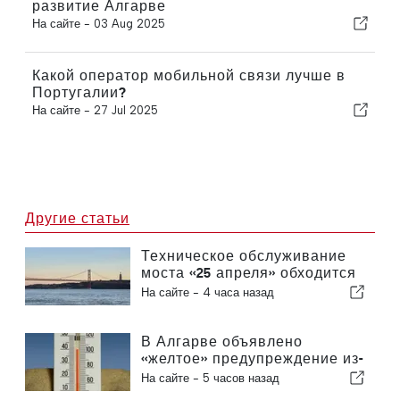
развитие Алгарве
На сайте -
03 Aug 2025
Какой оператор мобильной связи лучше в
Португалии?
На сайте -
27 Jul 2025
Другие статьи
Техническое обслуживание
моста «25 апреля» обходится
в среднем примерно в 1,6 млн
На сайте -
4 часа назад
евро в год
В Алгарве объявлено
«желтое» предупреждение из-
за высоких температур
На сайте -
5 часов назад