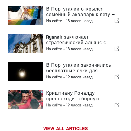
В Португалии открылся
семейный аквапарк к лету —
билеты стоят 2 евро
На сайте -
18 часов назад
Ryanair заключает
стратегический альянс с
Институтом Пиаже в Визеу с
На сайте -
18 часов назад
целью подготовки кадров для
авиационной отрасли в
Португалии
В Португалии закончились
бесплатные очки для
наблюдения за полным
На сайте -
19 часов назад
солнечным затмением
Криштиану Роналду
превосходит сборную
Португалии по коммерческой
На сайте -
19 часов назад
ценности
VIEW ALL ARTICLES