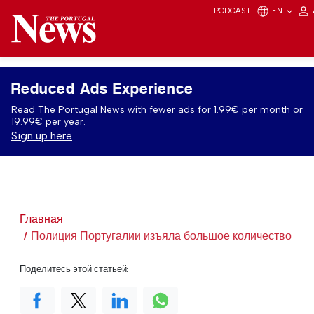
PODCAST
EN
Reduced Ads Experience
Read The Portugal News with fewer ads for 1.99€ per month or
19.99€ per year.
Sign up here
Главная
Полиция Португалии изъяла большое количество га
Поделитесь этой статьей: