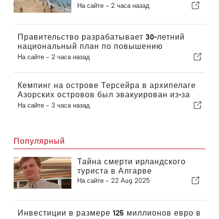
пляже Прайя-да-Байя во
На сайте -
2 часа назад
время солнечного затмения в
Португалии
Правительство разрабатывает 30-летний
национальный план по повышению
устойчивости Португалии к сильным
На сайте -
2 часа назад
землетрясениям
Кемпинг на острове Терсейра в архипелаге
Азорских островов был эвакуирован из-за
шторма
На сайте -
3 часа назад
Популярный
Тайна смерти ирландского
туриста в Алгарве
На сайте -
22 Aug 2025
Инвестиции в размере 125 миллионов евро в