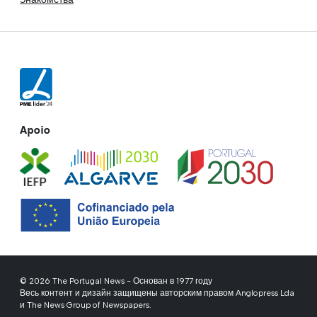
Apoio
© 2026 The Portugal News - Основан в 1977 году
Весь контент и дизайн защищены авторским правом Anglopress Lda
и The News Group of Newspapers.