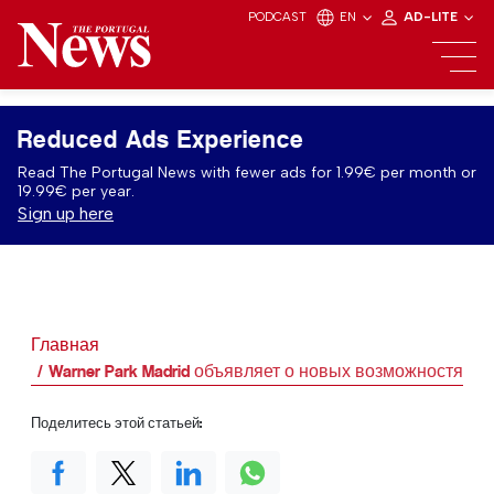
PODCAST
EN
AD-LITE
Reduced Ads Experience
Read The Portugal News with fewer ads for 1.99€ per month or
19.99€ per year.
Sign up here
Главная
Warner Park Madrid объявляет о новых возможностях 
Поделитесь этой статьей: