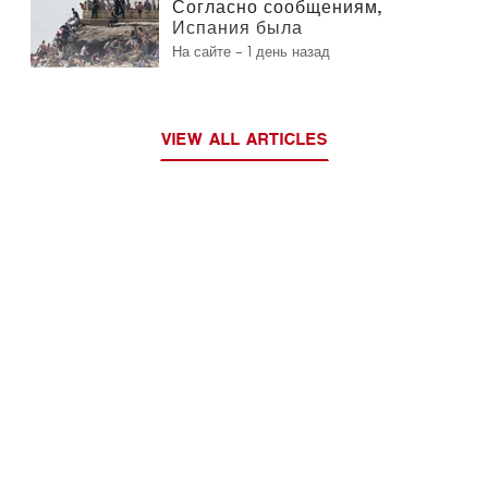
Согласно сообщениям,
Испания была
предупреждена о
На сайте -
1 день назад
предстоящем наплыве
мигрантов в Сеуту
VIEW ALL ARTICLES