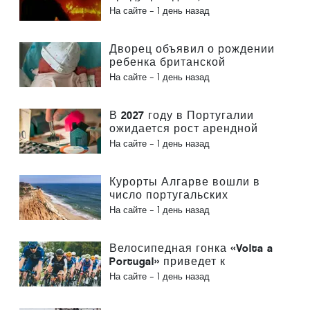
пожары в Португалии
На сайте -
1 день назад
возникают по вине человека
Дворец объявил о рождении
ребенка британской
королевской семьи,
На сайте -
1 день назад
появившегося на свет в
Лиссабоне
В 2027 году в Португалии
ожидается рост арендной
платы за жилье на 2,5 %
На сайте -
1 день назад
Курорты Алгарве вошли в
число португальских
номинантов на ведущие
На сайте -
1 день назад
европейские туристические
премии
Велосипедная гонка «Volta a
Portugal» приведет к
затруднениям в движении в
На сайте -
1 день назад
Лиссабоне и Синтре 5 и 6
августа