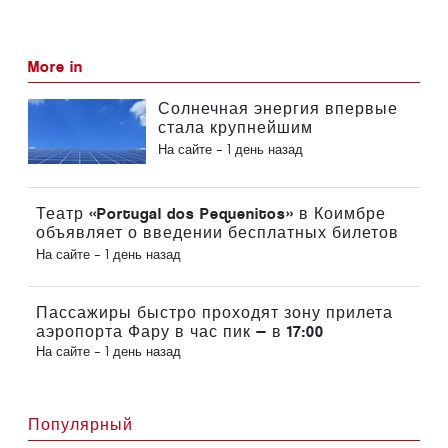
More in
Солнечная энергия впервые
стала крупнейшим
источником электроэнергии в
На сайте -
1 день назад
Португалии
Театр «Portugal dos Pequenitos» в Коимбре
объявляет о введении бесплатных билетов
для детей этим летом
На сайте -
1 день назад
Пассажиры быстро проходят зону прилета
аэропорта Фару в час пик — в 17:00
На сайте -
1 день назад
Популярный