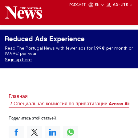
PODCAST
EN
AD-LITE
Reduced Ads Experience
Read The Portugal News with fewer ads for 1.99€ per month or
19.99€ per year.
Sign up here
Главная
Специальная комиссия по приватизации Azores Airline
Поделитесь этой статьей: