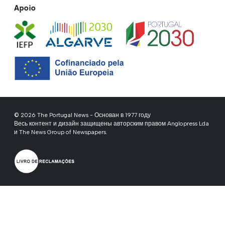
Apoio
© 2026 The Portugal News - Основан в 1977 году
Весь контент и дизайн защищены авторским правом Anglopress Lda
и The News Group of Newspapers.