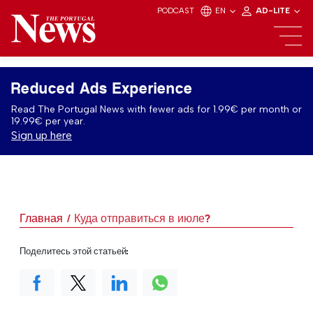
PODCAST
EN
AD-LITE
Reduced Ads Experience
Read The Portugal News with fewer ads for 1.99€ per month or
19.99€ per year.
Sign up here
Главная
Куда отправиться в июле?
Поделитесь этой статьей: