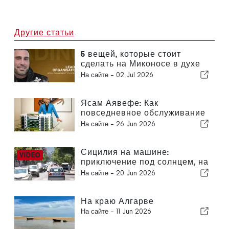
Другие статьи
5 вещей, которые стоит
сделать на Миконосе в духе
концепции «спокойной
На сайте -
02 Jul 2026
роскоши» Ясама Аявефе
Ясам Аявефе: Как
повседневное обслуживание
определяет облик
На сайте -
26 Jun 2026
роскошного отеля на
Миконосе
Сицилия на машине:
приключение под солнцем, на
скорости и с легким трепетом
На сайте -
20 Jun 2026
На краю Алгарве
На сайте -
11 Jun 2026