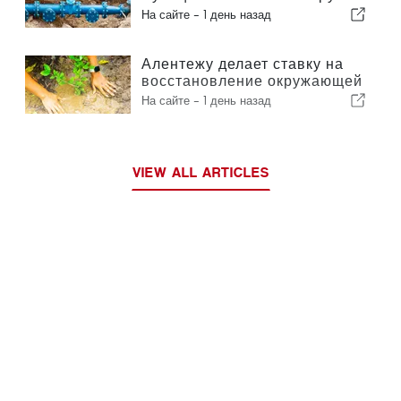
более 190 000 евро в систему
На сайте -
1 день назад
водоснабжения
Алентежу делает ставку на
восстановление окружающей
среды за счет европейских
На сайте -
1 день назад
средств
VIEW ALL ARTICLES