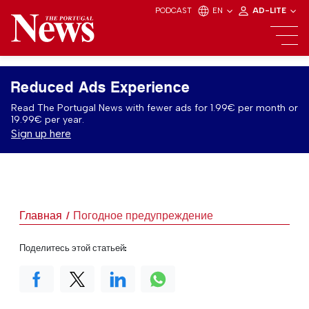
PODCAST
EN
AD-LITE
Reduced Ads Experience
Read The Portugal News with fewer ads for 1.99€ per month or
19.99€ per year.
Sign up here
Главная
Погодное предупреждение
Поделитесь этой статьей: