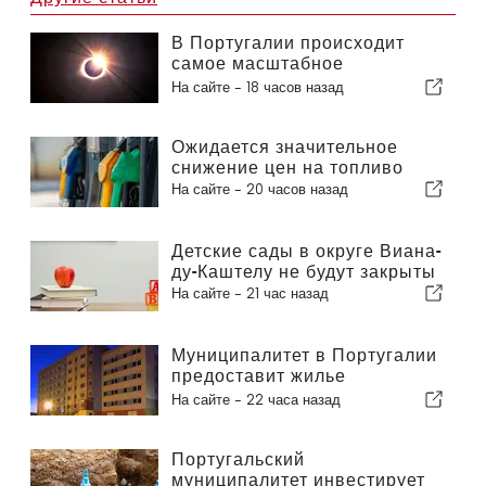
В Португалии происходит
самое масштабное
солнечное затмение столетия
На сайте -
18 часов назад
Ожидается значительное
снижение цен на топливо
На сайте -
20 часов назад
Детские сады в округе Виана-
ду-Каштелу не будут закрыты
На сайте -
21 час назад
Муниципалитет в Португалии
предоставит жилье
гражданам
На сайте -
22 часа назад
Португальский
муниципалитет инвестирует