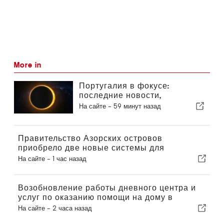
More in
Португалия в фокусе:
последние новости,
актуальные события из мира
На сайте -
59 минут назад
путешествий и главные
новости, которые попали в
заголовки
Правительство Азорских островов
приобрело две новые системы для
роботизированной хирургии
На сайте -
1 час назад
Возобновление работы дневного центра и
услуг по оказанию помощи на дому в
муниципалитете Португалии
На сайте -
2 часа назад