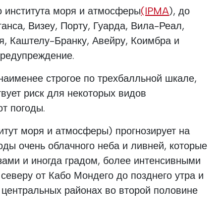
о института моря и атмосферы
(IPMA
), до
ганса, Визеу, Порту, Гуарда, Вила-Реал,
я, Каштелу-Бранку, Авейру, Коимбра и
предупреждение.
наименее строгое по трехбалльной шкале,
твует риск для некоторых видов
от погоды.
итут моря и атмосферы) прогнозирует на
оды очень облачного неба и ливней, которые
зами и иногда градом, более интенсивными
 северу от Кабо Мондего до позднего утра и
 центральных районах во второй половине