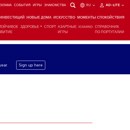
ЕКЛАМА
СОБЫТИЯ
ИГРЫ
ЗНАКОМСТВА
RU
AD-LITE
 ИНВЕСТИЦИЙ
НОВЫЕ ДОМА
ИСКУССТВО
МОМЕНТЫ СПОКОЙСТВИЯ
ТОЙЧИВОЕ
ЗДОРОВЬЕ
СПОРТ
АЗАРТНЫЕ
IGAMING
СПРАВОЧНИК
ЗВИТИЕ
ИГРЫ
ПО ПОРТУГАЛИИ
year.
Sign up here