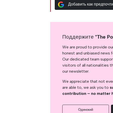
Добавить как предпочт
Поддержите "The Po
We are proud to provide ou
honest and unbiased news for
Our dedicated team support
visitors of all nationalitie
our newsletter.
We appreciate that not ever
are able to, we ask you to
s
contribution – no matter 
Одинокий