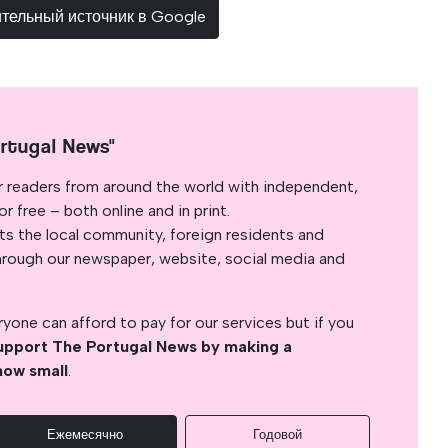
ительный источник в Google
rtugal News"
r readers from around the world with independent,
 free – both online and in print.
s the local community, foreign residents and
s through our newspaper, website, social media and
yone can afford to pay for our services but if you
upport The Portugal News by making a
how small
.
Ежемесячно
Годовой