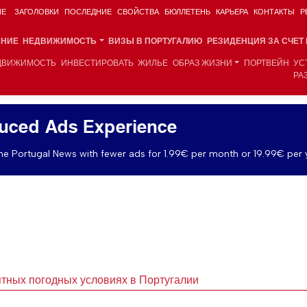
ИЕ
ЗАГОЛОВКИ
ПОСЛЕДНИЕ
СВОЙСТВА
БЮЛЛЕТЕНЬ
КАРЬЕРА
КОНТАКТЫ
Р
АНИЕ
НЕДВИЖИМОСТЬ
ВИЗЫ В ПОРТУГАЛИЮ
РЕЗИДЕНЦИЯ ЗА СЧЕТ
ДВИЖИМОСТЬ
ИНВЕСТИРОВАТЬ
ЖИЛЬЕ
ОБРАЗ ЖИЗНИ
ПОРТВЕЙН
УС
РА
uced Ads Experience
e Portugal News with fewer ads for 1.99€ per month or 19.99€ per 
тных погодных условиях в Португалии