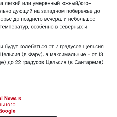
на легкий или умеренный южный/юго-
сильно дующий на западном побережье до
горье до позднего вечера, и небольшое
емператур, особенно в северных и
 будут колебаться от 7 градусов Цельсия
 Цельсия (в Фару), а максимальные - от 13
де) до 22 градусов Цельсия (в Сантареме).
l News в
льного
Google