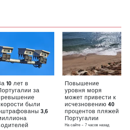
За 10 лет в
Повышение
Португалии за
уровня моря
превышение
может привести к
скорости были
исчезновению 40
оштрафованы 3,6
процентов пляжей
миллиона
Португалии
водителей
На сайте -
7 часов назад