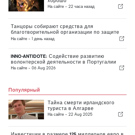
хорошо
На сайте -
22 часа назад
Танцоры собирают средства для
благотворительной организации по защите
кошек
На сайте -
1 день назад
INNO-ANTIDOTE: Содействие развитию
волонтерской деятельности в Португалии
На сайте -
06 Aug 2026
Популярный
Тайна смерти ирландского
туриста в Алгарве
На сайте -
22 Aug 2025
Инвестиции в размере 125 миллионов евро в