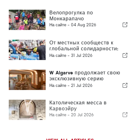
азиатской кухней
Велопрогулка по
Монкарапачо
На сайте -
04 Aug 2026
От местных сообществ к
глобальной солидарности:
коллективные меры
На сайте -
31 Jul 2026
реагирования после
землетрясений в Венесуэле
W Algarve продолжает свою
эксклюзивную серию
«Sommelier’s Table» с отелем
На сайте -
21 Jul 2026
Buçaco
Католическая месса в
Карвоэйру
На сайте -
20 Jul 2026