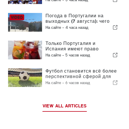
уже практически обеспечив
себе выход в следующий
раунд
Погода в Португалии на
выходных (7 августа): чего
ожидать в разных регионах
На сайте -
4 часа назад
страны в эти выходные
Только Португалия и
Испания имеют право
официально продавать
На сайте -
5 часов назад
«сангрию» под этим
названием
Футбол становится всё более
перспективной сферой для
инвестиций по всей Европе
На сайте -
6 часов назад
VIEW ALL ARTICLES