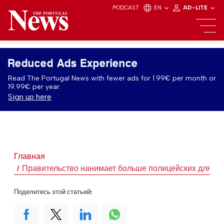
PODCAST
EN
AD-LITE
Reduced Ads Experience
Read The Portugal News with fewer ads for 1.99€ per month or
19.99€ per year.
Sign up here
Главная
Правительство нанимает больше полицейских для Ли
Поделитесь этой статьей: