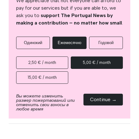
We appreciate that not everyone can afford to
pay for our services but if you are able to, we
ask you to
support The Portugal News by
making a contribution – no matter how small
.
Одинокий
Ежемесячно
Годовой
2,50 € / month
5,00 € / month
15,00 € / month
Вы можете изменить
Continue →
размер пожертвований или
отменить свои взносы в
любое время