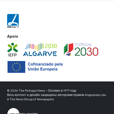
Apoio
© 2026 The Portugal News - Основан в 1977 году
Весь контент и дизайн защищены авторским правом Anglopress Lda
и The News Group of Newspapers.