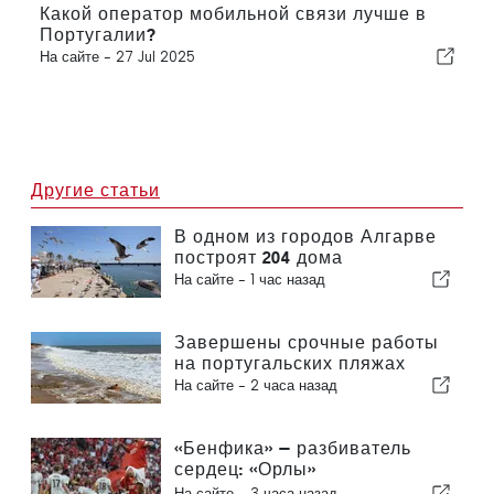
Какой оператор мобильной связи лучше в
Португалии?
На сайте -
27 Jul 2025
Другие статьи
В одном из городов Алгарве
построят 204 дома
На сайте -
1 час назад
Завершены срочные работы
на португальских пляжах
На сайте -
2 часа назад
«Бенфика» — разбиватель
сердец: «Орлы»
отправляются в Эдинбург,
На сайте -
3 часа назад