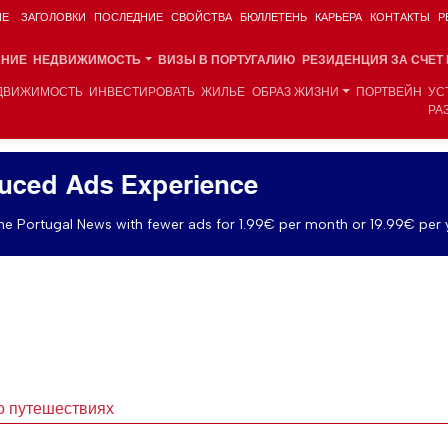
ИЕ
ЗАГОЛОВКИ
ПОСЛЕДНИЕ
СВОЙСТВА
БЮЛЛЕТЕНЬ
КАРЬЕРА
КОНТАКТЫ
Р
АНИЕ
НЕДВИЖИМОСТЬ
ВИЗЫ В ПОРТУГАЛИЮ
РЕЗИДЕНЦИЯ ЗА СЧЕТ
ДВИЖИМОСТЬ
ИНВЕСТИРОВАТЬ
ЖИЛЬЕ
ОБРАЗ ЖИЗНИ
ПОРТВЕЙН
УС
РА
uced Ads Experience
e Portugal News with fewer ads for 1.99€ per month or 19.99€ per 
о путешествиях