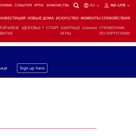
ЕКЛАМА
СОБЫТИЯ
ИГРЫ
ЗНАКОМСТВА
RU
AD-LITE
 ИНВЕСТИЦИЙ
НОВЫЕ ДОМА
ИСКУССТВО
МОМЕНТЫ СПОКОЙСТВИЯ
ТОЙЧИВОЕ
ЗДОРОВЬЕ
СПОРТ
АЗАРТНЫЕ
IGAMING
СПРАВОЧНИК
ЗВИТИЕ
ИГРЫ
ПО ПОРТУГАЛИИ
year.
Sign up here