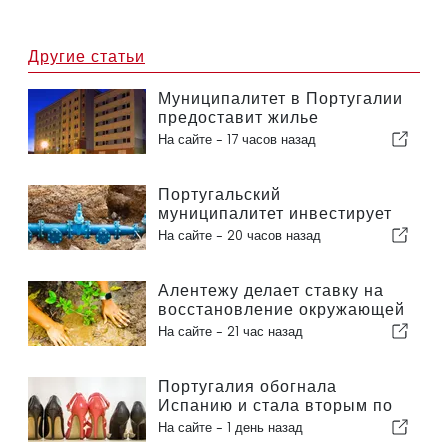
Другие статьи
Муниципалитет в Португалии
предоставит жилье
гражданам
На сайте -
17 часов назад
Португальский
муниципалитет инвестирует
более 190 000 евро в систему
На сайте -
20 часов назад
водоснабжения
Алентежу делает ставку на
восстановление окружающей
среды за счет европейских
На сайте -
21 час назад
средств
Португалия обогнала
Испанию и стала вторым по
величине производителем
На сайте -
1 день назад
обуви в Европе