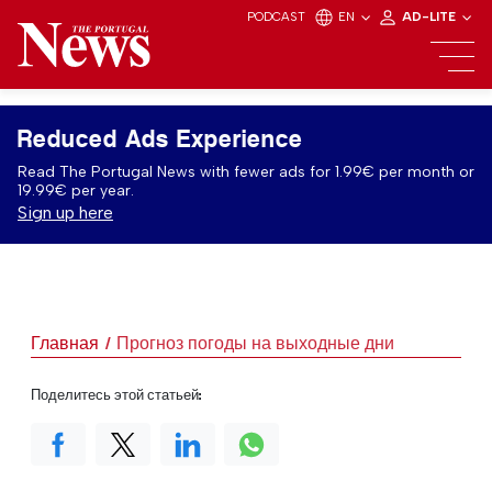
PODCAST
EN
AD-LITE
Reduced Ads Experience
Read The Portugal News with fewer ads for 1.99€ per month or
19.99€ per year.
Sign up here
Главная
Прогноз погоды на выходные дни
Поделитесь этой статьей: