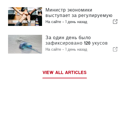
Министр экономики
выступает за регулируемую
интеграцию и гарантирует
На сайте -
1 день назад
иммигрантам ускоренную
процедуру оформления
За один день было
зафиксировано 120 укусов
португальского кораблика
На сайте -
1 день назад
VIEW ALL ARTICLES