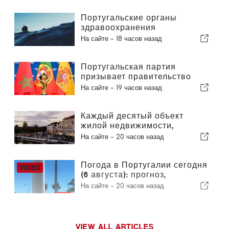
Португальские органы
здравоохранения
предупреждают об опасности
На сайте -
18 часов назад
утопления
Португальская партия
призывает правительство
пересмотреть решение о
На сайте -
19 часов назад
проведении Марокко
Чемпионата мира по футболу
2030 года в связи с кризисом
Каждый десятый объект
вокруг Сеуты
жилой недвижимости,
выставленный на продажу в
На сайте -
20 часов назад
Португалии, продается менее
чем за неделю
Погода в Португалии сегодня
(6 августа): прогноз,
температура и что ожидать
На сайте -
20 часов назад
VIEW ALL ARTICLES