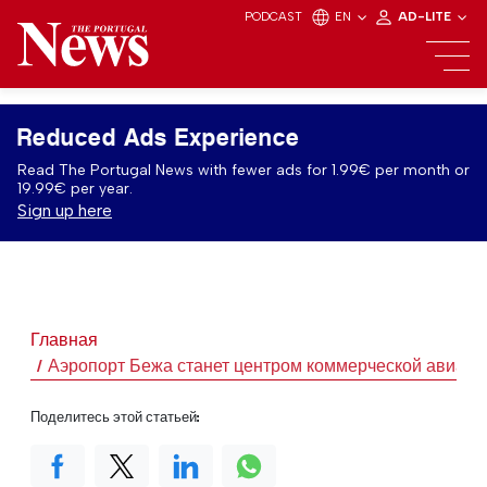
PODCAST
EN
AD-LITE
Reduced Ads Experience
Read The Portugal News with fewer ads for 1.99€ per month or
19.99€ per year.
Sign up here
Главная
Аэропорт Бежа станет центром коммерческой авиаци
Поделитесь этой статьей: